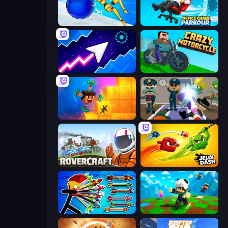
Playground Man! Ragdoll Show!
Office Chair Parkour
Space Waves
Crazy Motorcycle
Merge & Dig!
Find The Alien
Rovercraft
Jelly Dash
Archer Ragdoll Masters
Robby: Many Games