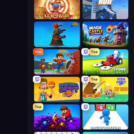
Kick the Buddy
Rooftop Run
Furry Road
Mage Castle Idle Defense
Hot
Top
Obby: +1 Click Wall Breaker
Stone Grass: Mowing Simulator
Top
Basketball Orbit
Fish Orbit
Top
Obby: Dig Down
Count Masters: Stickman Games