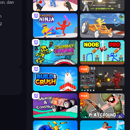
in, dan
TNT Bomber
Ragdoll Archers
h
g
Ragdoll Ninja: Imposter Hero
Draw Crash Race
Crazy Dummy Swing Multiplayer
DOP Noob: Draw to Save
Hot
Build and Crush
Last Play: Ragdoll Sandbox
Hot
Merge & Construct
Playground