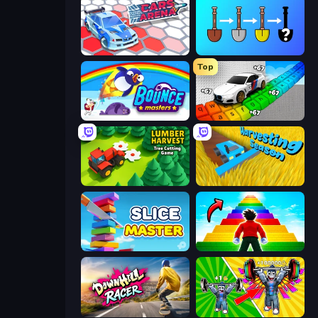
Cars Arena
Merge Tools - Merge and Dig
Top
Bouncemasters
Obby: Supercar Race on Keyboard
Lumber Harvest: Tree Cutting Game
Harvesting Season
Slice Master
Obby Highest Jump Ever
Downhill Racer
Obby: Gym Simulator, Escape