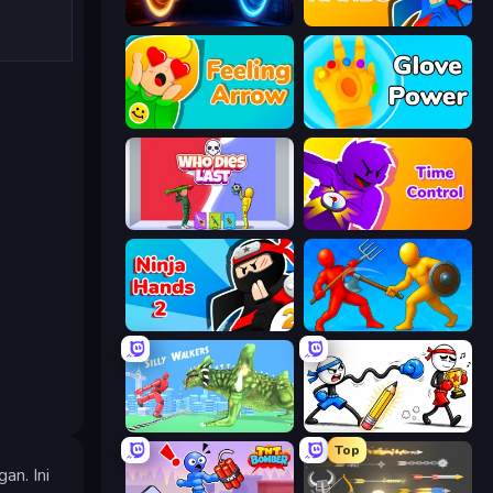
Portal Escape
Ninja Hands
Feeling Arrow
Glove Power
Who Dies Last?
Time Control!
Ninja Hands 2
Epic Sword Battle! Fight in Arena
Silly Walkers
Doodle Smash
Top
an. Ini