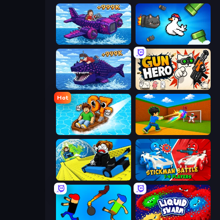
Obby Plane Power Challenge: Fly
Honk
Obby Fish Challenge: Ride
Gun Hero: Cat Survival
Hot
Float for Brainrots
Baseball For Brainrot
Cart Ride Danger Mount
Stickman battle 1-4 Players