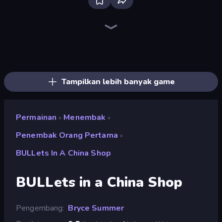
Bloxd.io
Ragdoll Archers
EvoWars.io
Piece of Cake: Merge and Bake
Veck.io
Racing Limits
Traffic Rider
Mahjongg Solitaire
Screw Out: Bolts and Nuts
Words of Wonders
Piles of Mahjong
Designville: Merge & Design
Miniblox
Space Waves
Stickman Clash
SkillWarz
Fortzone Battle Royale
Arrow Escape
Tampilkan lebih banyak game
Permainan
Menembak
»
»
Penembak Orang Pertama
»
BULLets In A China Shop
BULLets in a China Shop
Pengembang
Bryce Summer