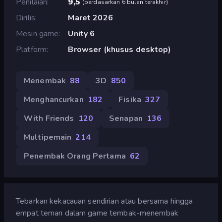
Penilaian
9,5
(
berdasarkan 6 bulan terakhir
)
Dirilis
Maret 2026
Mesin game
Unity 6
Platform
Browser (khusus desktop)
Menembak
88
3D
850
Menghancurkan
182
Fisika
327
With Friends
120
Senapan
136
Multipemain
214
Penembak Orang Pertama
62
Tebarkan kekacauan sendirian atau bersama hingga
empat teman dalam game tembak-menembak