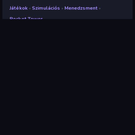
Játékok
Szimulációs
Menedzsment
»
»
»
Pocket Tower
Pocket Tower
Fejlesztő
Overmobile
Értékelés
8,5
(
az elmúlt 6 hónap alapján
)
Megjelent
2026. március
Utolsó frissítés
2026. március
Játékmotor
Externally hosted (iframe)
Platformok
Böngésző (asztali számítógép,
mobil, tablet), App Store (iOS,
Android)
Tájolás
Portré