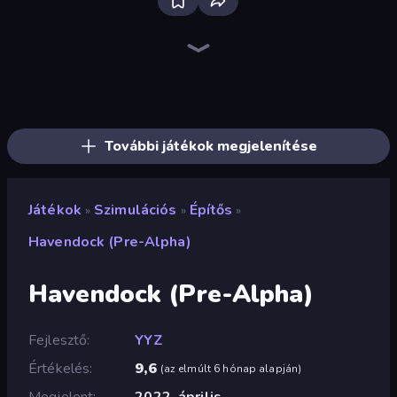
Bloxd.io
Ragdoll Archers
EvoWars.io
Veck.io
Piece of Cake: Merge and Bake
Racing Limits
Traffic Rider
Mahjongg Solitaire
Screw Out: Bolts and Nuts
Words of Wonders
Piles of Mahjong
Designville: Merge & Design
Miniblox
Space Waves
Stickman Clash
SkillWarz
Fortzone Battle Royale
Arrow Escape
További játékok megjelenítése
Játékok
Szimulációs
Építős
»
»
»
Havendock (Pre-Alpha)
Havendock (Pre-Alpha)
Fejlesztő
YYZ
Értékelés
9,6
(
az elmúlt 6 hónap alapján
)
Megjelent
2022. április