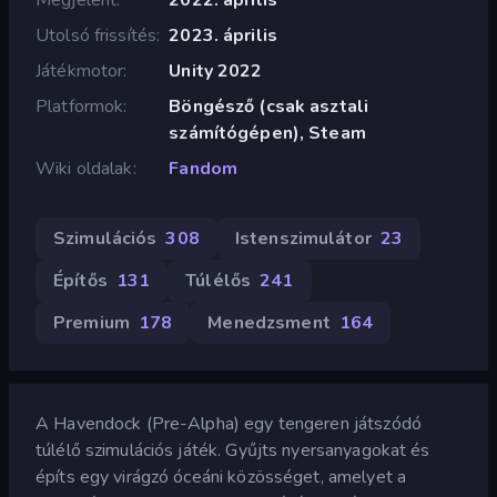
Utolsó frissítés
2023. április
Játékmotor
Unity 2022
Platformok
Böngésző (csak asztali
számítógépen), Steam
Wiki oldalak
Fandom
Szimulációs
308
Istenszimulátor
23
Építős
131
Túlélős
241
Premium
178
Menedzsment
164
A Havendock (Pre-Alpha) egy tengeren játszódó
túlélő szimulációs játék. Gyűjts nyersanyagokat és
építs egy virágzó óceáni közösséget, amelyet a