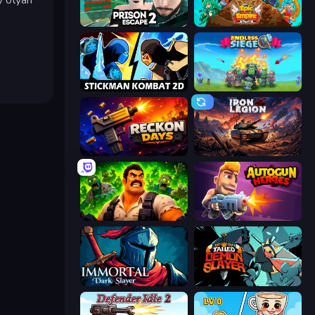
Prison Escape 2
Epic Empire: Tower Defense
Stickman Kombat 2D
Endless Siege
Reckon Days
Iron Legion
Zombie Lab Escape
Autogun Heroes
Immortal: Dark Slayer
Tailed Demon Slayer