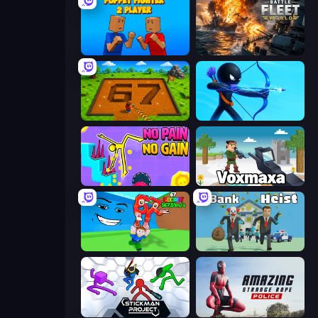
Puppet Fighter 2 Player
Battle Fleet World
Obby: Dig Brainrots
Archers Random
No Pain No Gain - Ragdoll Sandbox
Voxmaxa
Escape Tsunami for Brainrots!
Bank Heist
Stickman Project
Amazing Strange Rope Police