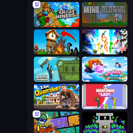
Crazy Miners
Mine Blocks
Noob Fuse
Stickman Epic
Getaway Shootout
Bubble Gum Simulator
I Am Quadrober!
Who Dies Last?