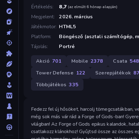
Értékelés
8,7
(
az elmúlt 6 hónap alapján
)
Megjelent
2026. március
Játékmotor
HTML5
Platform
Böngésző (asztali számítógép, m
Tájolás
Portré
Akció
701
Mobile
2378
Csata
54
Tower Defense
122
Szerepjátékok
8
Többjátékos
335
Fedezz fel új hősöket, harcolj tömegcsatákban, 
még sok más vár rád a Forge of Gods-ban! Gyere 
világban! Az Forge of Gods epikus kalandok, hata
csatlakozz klánokhoz! Gyűjtsd össze az összes 
csatába: kampány, aréna, kolosszeum, kláncsaták