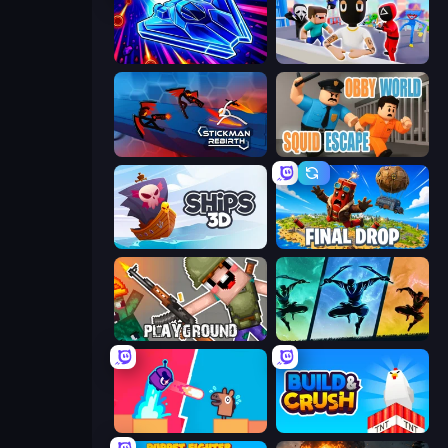
Stellar Swarm
Mr. Dude: Online Multiverse Challenge
Stickman Rebirth
Obby World: Squid Escape
Ships 3D
Final Drop
Playground
Shadow Ninja Revenge
Boom Slingers ReBoom
Build and Crush