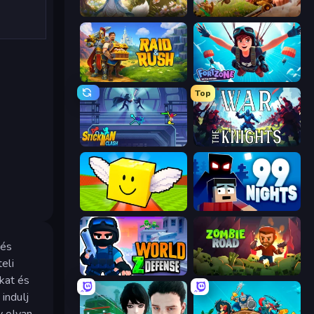
Magic World
Infinity Kingdom
Raid & Rush
Fortzone Battle Royale
Top
Stickman Clash
War the Knights
Lucky Brainrot Blocks Online
99 Nights (Bloxd.io)
 és
eli
World Z Defense - Zombie Defense
Zombie Road
kat és
indulj
y olyan