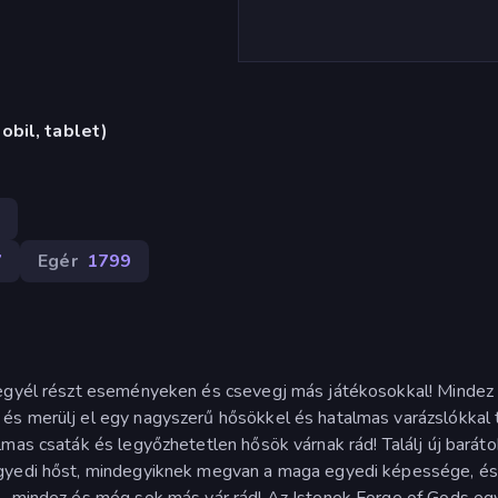
obil, tablet)
8
7
Egér
1799
vegyél részt eseményeken és csevegj más játékosokkal! Mindez
és merülj el egy nagyszerű hősökkel és hatalmas varázslókkal t
lmas csaták és legyőzhetetlen hősök várnak rád! Találj új baráto
egyedi hőst, mindegyiknek megvan a maga egyedi képessége, és 
 - mindez és még sok más vár rád! Az Istenek Forge of Gods eg