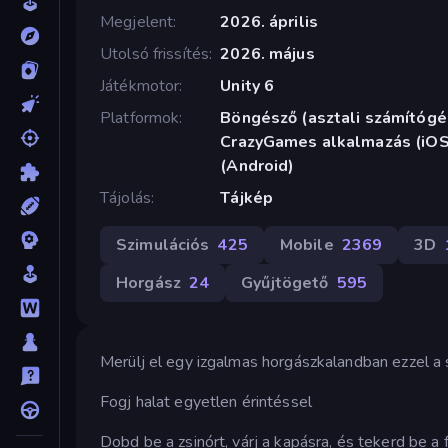
Megjelent
2026. április
Utolsó frissítés
2026. május
Játékmotor
Unity 6
Platformok
Böngésző (asztali számítógép
CrazyGames alkalmazás (iOS,
(Android)
Tájolás
Tájkép
Szimulációs
425
Mobile
2369
3D
Horgász
24
Gyűjtögető
595
Merülj el egy izgalmas horgászkalandban ezzel a 
Fogj halat egyetlen érintéssel
Dobd be a zsinórt, várj a kapásra, és tekerd be a f