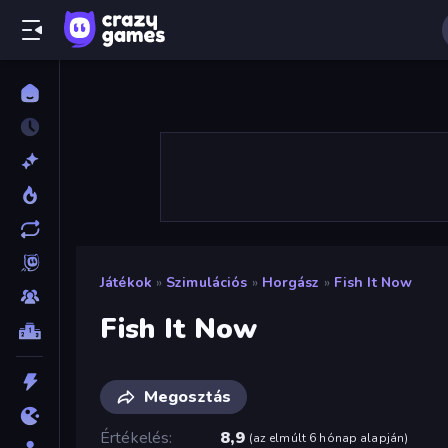
Játékok
»
Szimulációs
»
Horgász
»
Fish It Now
Fish It Now
Megosztás
Értékelés
8,9
(
az elmúlt 6 hónap alapján
)