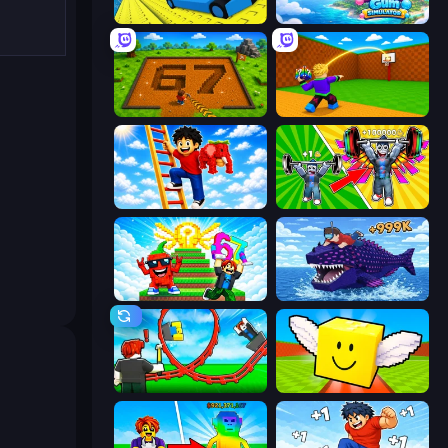
Cart Ride Danger Mount
Bubble Gum Simulator
Obby: Dig Brainrots
Throw a Lucky Block
Ladder to Brainhot: Climb
Obby: Gym Simulator, Escape
Run and Jump for Brainrot
Obby Fish Challenge: Ride
Build a Rollercoaster: Simulator
Lucky Brainrot Blocks Online
a