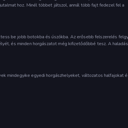
almat hoz. Minél többet játszol, annál több fajt fedezel fel a
ktess be jobb botokba és úszókba. Az erősebb felszerelés felgy
esélyét, és minden horgászatot még kifizetődőbbé tesz. A haladás
lyek mindegyike egyedi horgászhelyeket, változatos halfajokat é