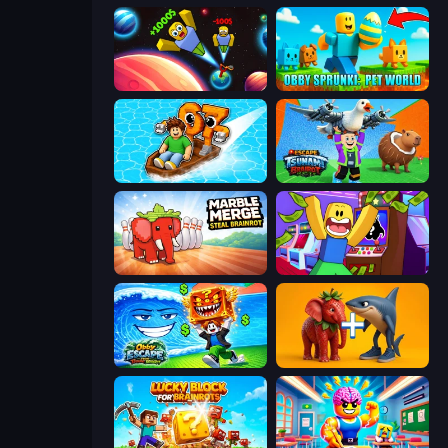
Obby: +1 to Spaceflight Altitude
Obby Sprunki: Pet World
Float for Brainrots
Escape Tsunami Brainrot
Marble Merge: Steal Brainrot Game
Robbie: Game Challenges
Obby Escape from Tsunami Brainrot
Brainrot Evolution: 2048 Merge Fight