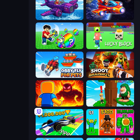
Obby Plane Power Challenge: Fly
Obby Space Challenge: Starships
Break a Lucky Egg Brainrots
Lucky Block
Obby Fly For Pets
Shoot Brainrot
Obby: Legendary Dragon
Steal Beanstalk for Brainrots
Obby Car Challenge: Drive
Obby Brainrot Merge