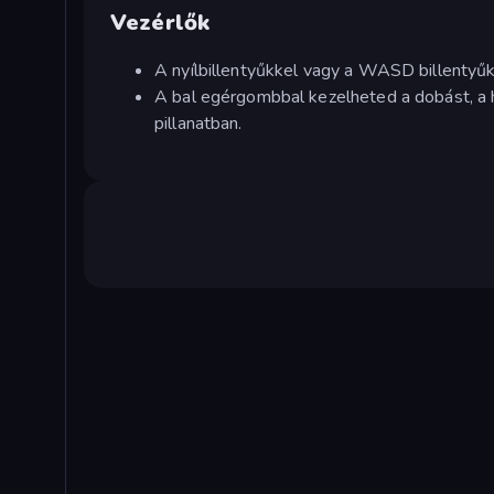
Vezérlők
A nyílbillentyűkkel vagy a WASD billentyűk
A bal egérgombbal kezelheted a dobást, a h
pillanatban.