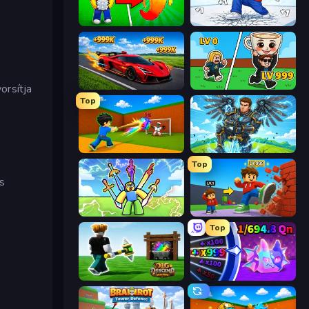
Collect Brainrot Egg
Break a Skyscraper
Obby: +1 Speed Car Escape
Brainrot Arena Online
orsítja
Top
Baseball For Brainrot
Obby: Pull a Sword
Top
s
Obby vs Brainrot
Obby: +1 Click Wall Breaker
Top
Dig and Descend: Obby Mine
Meeland.io