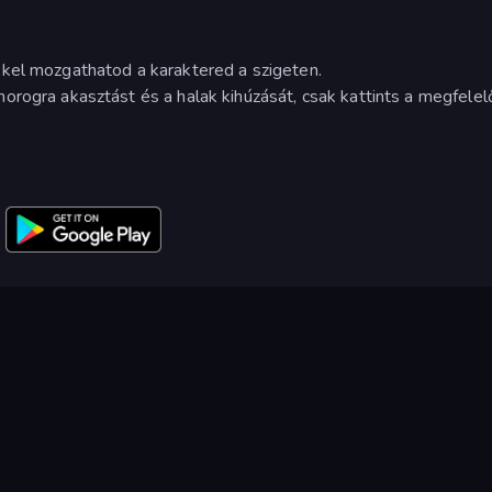
kel mozgathatod a karaktered a szigeten.
orogra akasztást és a halak kihúzását, csak kattints a megfelel