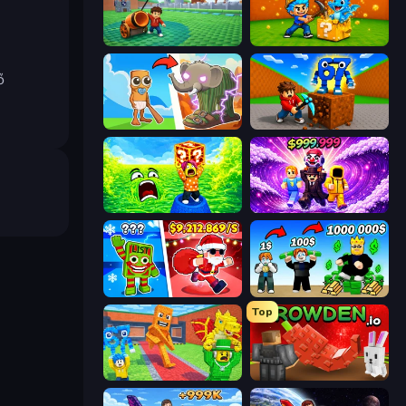
Brainrot Tower Defence
Escape Cave For Brainrot
ő
Brainrot Evolution
Obby: Break Rocks For Brainrots
Save Memerots: Acid Lava lake
Obby - BrainWave
Plants vs Brain Zombies
Obby Tycoon Build the City
Top
Catch Brainrots From Bosses
Grow A Garden | Growden.io