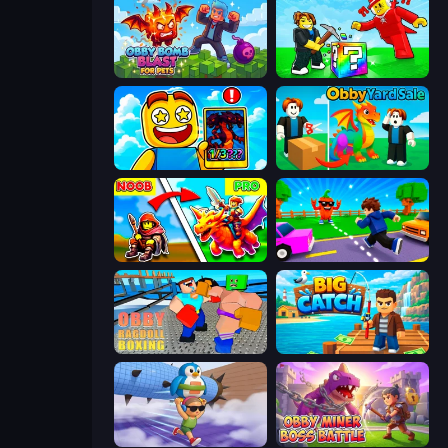
Obby Bomb Blast For Pets
Break a Lucky Blocks with Brainrots
Obby Cards: The Legend Hunt
Obby Yard Sale
Battle of Knights: Robby and Dragons
Robby: Cross the Road for Brainrot
Obby: Ragdoll Boxing
Big Catch
BrainZombie Log Escape
Obby Miner: Boss Battle