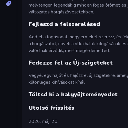
mélytengeri legendákig minden fogás örömet és jut
változatos horgászövezetekben.
Fejleszd a felszerelésed
Add el a fogásodat, hogy érméket szerezz, és fe
a horgászatot, növeli a ritka halak kifogásának 
valódinak érződik, mert megérdemelted.
Fedezze fel az Új-szigeteket
Vegyél egy hajót és hajózz el új szigetekre, ame
különleges kihívásokat kínál.
Töltsd ki a halgyűjteményedet
Utolsó frissítés
2026. máj. 20.