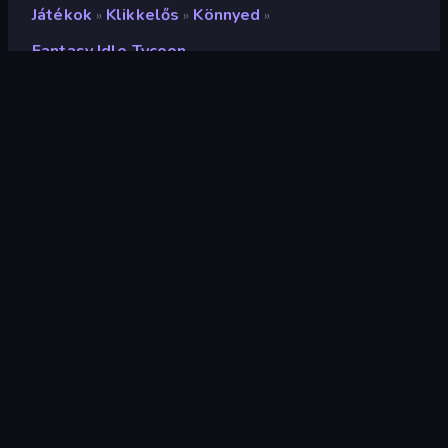
Játékok
Klikkelős
Könnyed
»
»
»
Fantasy Idle Tycoon
Fantasy Idle Tycoon
Fejlesztő
Fleqpe Games
Értékelés
9,1
(
az elmúlt 6 hónap alapján
)
Megjelent
2022. december
Utolsó frissítés
2022. december
Játékmotor
Unity 2021
Platformok
Böngésző (asztali számítógép,
mobil, tablet), CrazyGames
alkalmazás (Android), App Store
(Android)
Tájolás
Tájkép