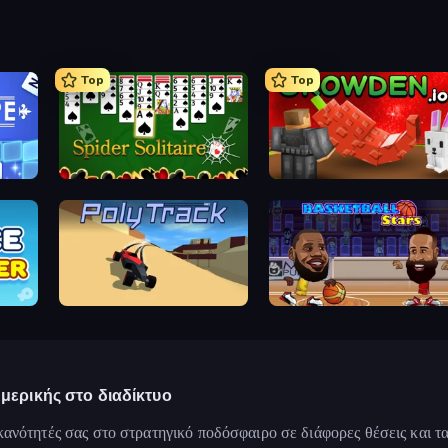
Top
Top
Spider Solitaire
Grow A Garden | Growden.io
PolyTrack
Basketball Stars
μερικής στο διαδίκτυο
 ικανότητές σας στο στρατηγικό ποδόσφαιρο σε διάφορες θέσεις και 