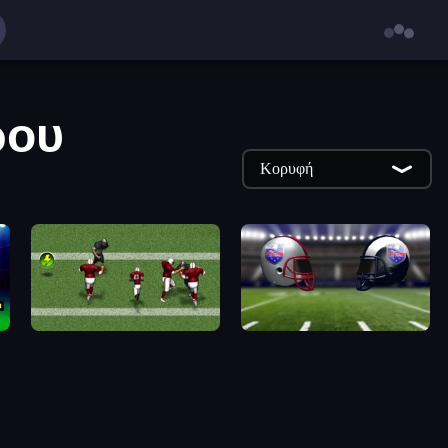
ρου
Κορυφή
Return Man 2
4th and Goal 2019