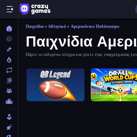
Παιχνίδια
»
Αθλητικά
»
Αμερικάνικο Ποδόσφαιρο
Παιχνίδια Αμερ
Πάρτε το σιδερένιο πλέγμα και γίνετε ένας επαγγελματίας L
2 Minute Football QB Legend
Droll World Cup