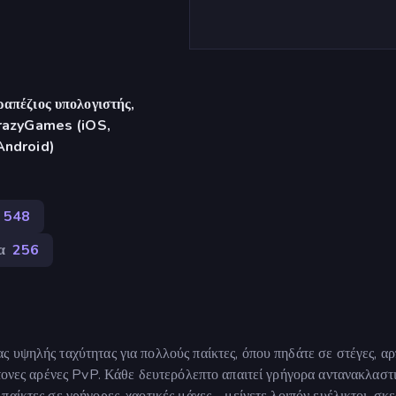
απέζιος υπολογιστής,
CrazyGames (iOS,
Android)
548
α
256
 υψηλής ταχύτητας για πολλούς παίκτες, όπου πηδάτε σε στέγες, α
ντονες αρένες PvP. Κάθε δευτερόλεπτο απαιτεί γρήγορα αντανακλαστι
αίκτες σε γρήγορες, χαοτικές μάχες - μείνετε λοιπόν ευέλικτοι, σκε