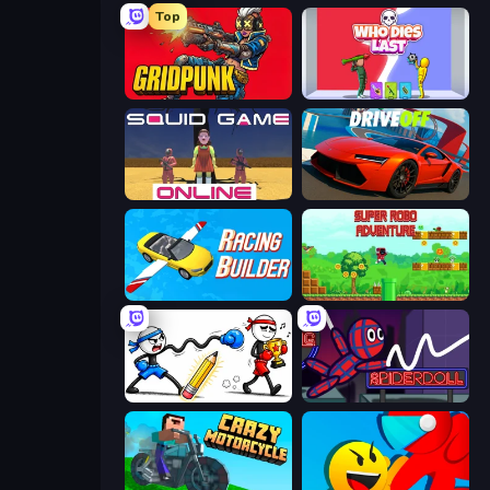
Top
Gridpunk - 3v3 Battle Royale
Who Dies Last?
Squid Game Online
DriveOff
Racing Builder
Super Robo - Adventure
Doodle Smash
SpiderDoll