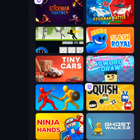
Stickman Fighting: Super War
Stickman battle 1-4 Players
Stickman Fighter: Mega Brawl
Slash Royal
Tiny Cars
3D Block Gladiator: Sword Draw
Epic Sword Battle! Fight in Arena
Squish
Ninja Hands
Ghost Walker