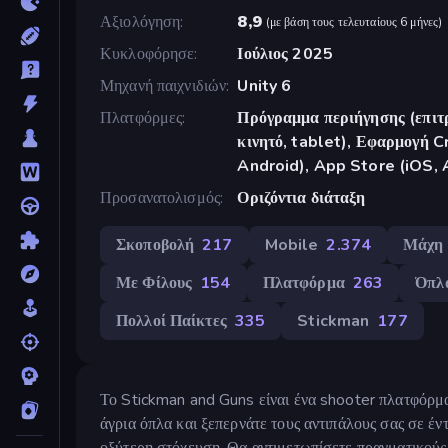
Αξιολόγηση
8,9
(
με βάση τους τελευταίους 6 μήνες
)
Κυκλοφόρησε
Ιούλιος 2025
Μηχανή παιχνιδιών
Unity 6
Πλατφόρμες
Πρόγραμμα περιήγησης (επιτρ
κινητό, tablet), Εφαρμογή 
Android), App Store (iOS, 
Προσανατολισμός
Οριζόντια διάταξη
Σκοποβολή
217
Mobile
2.374
Μάχη
Με Φίλους
154
Πλατφόρμα
263
Όπλ
Πολλοί Παίκτες
335
Stickman
177
Το Stickman and Guns είναι ένα shooter πλατφόρμας
άγρια όπλα και ξεπερνάτε τους αντιπάλους σας σε έ
οξύτερη στόχευση. Θα αντιμετωπίσετε πραγματικούς π