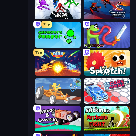
Stickman Project
Stickman Rebirth
Top
Adventure Jumper
Frogiddy
Top
Tank Stars
Splotch!
Draw Crash Race
Cars Arena
Merge & Construct
Stickman Archero Fight