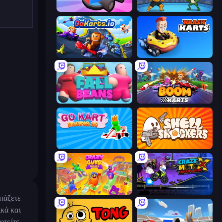
Smash Karts
Clash of Memes
GoKarts.io
Krash Karts
Fall Beans
Boom Karts
Go Kart Racing 3D
Shell Shockers
Crazy Guys
Crazy MotoX Multiplayer
ρπάζετε
κά και
φτείτε