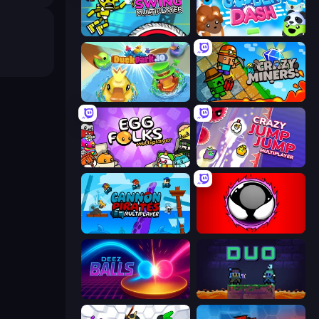
Crazy Dummy Swing Multiplayer
Goober Dash
DuckPark.io
Crazy Miners
Egg Folks Multiplayer
Crazy Jump Jump Multiplayer
Cannon Pirates Multiplayer
Splatmans
Deez Balls
Duo