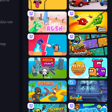
Tong
DashCraft.io
 όλο τον
Sugar Rush
Jelly Dash
στην
Boom Slingers ReBoom
Escape From Prison Multiplayer
Aquapark.io
Ninja Parkour Multiplayer
Push.io
Stickman Clash