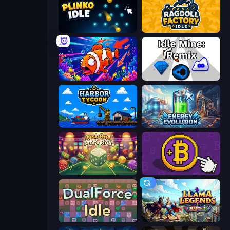
Plinko Idle
Ragdoll Factory Idle
Fish Catch Idle
Idle Mine: Remix
Harbor Tycoon
Energy Evolution
Just One More Roll
Money Maker
DualForce Idle
Llama Legends