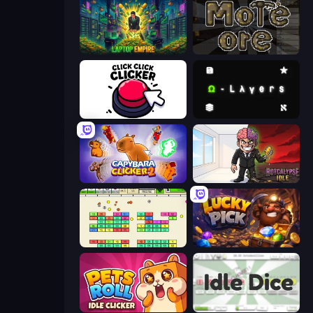
Laptop Empire
More Ore
Click Click Clicker
Omega Layers
Capybara Clicker 2
Rotcalypse: Idle Incremental
Idle Breakout
Lucky Pick
Pets Roll: Idle Clicker
Idle Dice