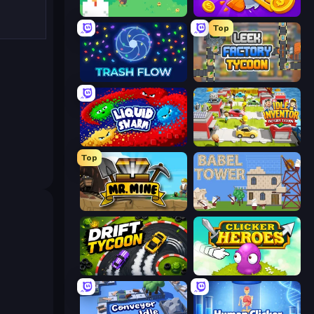
The MachinEGG
Farm Ring Idle
Top
Trash Flow
Leek Factory Tycoon
Liquid Swarm
Idle Inventor
Top
Mr. Mine
Babel Tower
Drift Tycoon
Clicker Heroes