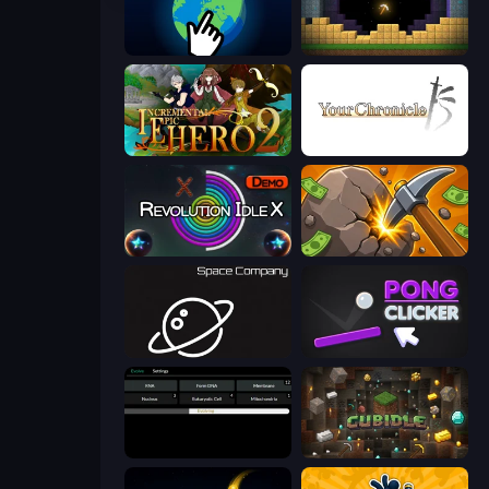
Planet Clicker 2
Pickaxe Crusher Idle
Incremental Epic Hero 2
Your Chronicle
Revolution Idle X
Mine Clicker
Space Company
Pong Clicker
Evolve
Cubidle