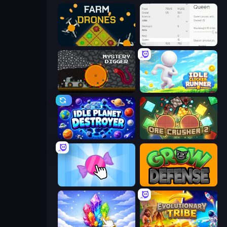
Farm Drones
Idle Ants
Mystery Digger
Idle Clicker Runner
Idle Planet Destroyer
OreCrusher 2
Candy Clicker 2
Grow Defense