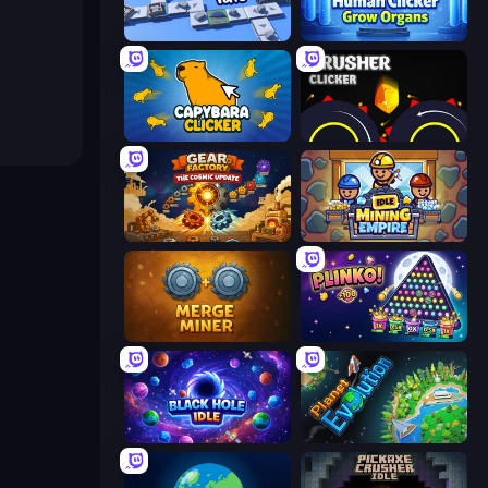
Conveyor Idle
Human Clicker: Grow Organs
Capybara Clicker
Crusher Clicker
Gear Factory
Idle Mining Empire
Merge Miner
PLINKO!
Black Hole Idle
Planet Evolution: Idle Clicker