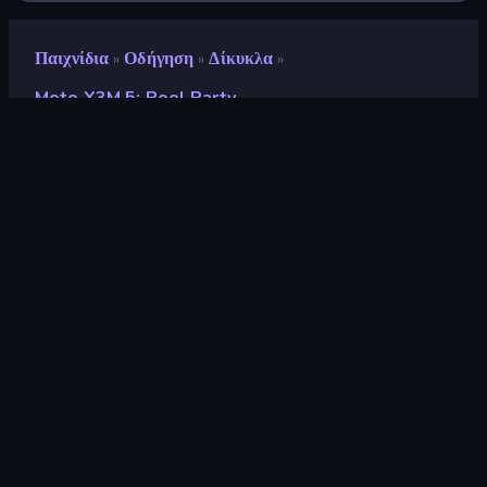
Παιχνίδια
Οδήγηση
Δίκυκλα
»
»
»
Moto X3M 5: Pool Party
Moto X3M 5: Pool Party
Προγραμματιστής
MadPuffers
Αξιολόγηση
8,9
(
με βάση τους τελευταίους 6 μήνες
)
Κυκλοφόρησε
Μάρτιος 2019
Τελευταία ενημέρωση
Μάιος 2026
Μηχανή παιχνιδιών
HTML5
Πλατφόρμες
Πρόγραμμα περιήγησης
(επιτραπέζιος υπολογιστής,
κινητό, tablet), Εφαρμογή
CrazyGames (iOS, Android)