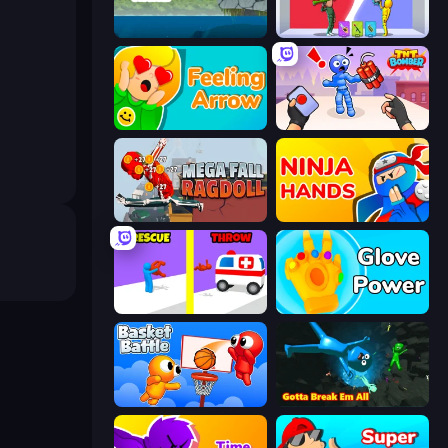
Hand Over Hand
Who Dies Last?
Feeling Arrow
TNT Bomber
Mega Fall Ragdoll Simulator
Ninja Hands
Rescue Throw
Glove Power
Basket Battle
Bone Breaker Tycoon