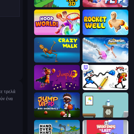
Crazy Flips 3D
Home Flip
Hoop World 3D
Rocket Well
Crazy Walk
Falling Art Ragdoll Simulator
Jump Up 3D
Doodle Smash
τε τρελά
ούν ένα
Jump Up 3D: Mini Basketball
Flip Bottle