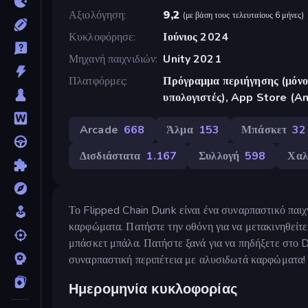
Αξιολόγηση
9,2
(
με βάση τους τελευταίους 6 μήνες
)
Κυκλοφόρησε
Ιούνιος 2024
Μηχανή παιχνιδιών
Unity 2021
Πλατφόρμες
Πρόγραμμα περιήγησης (μόνο 
υπολογιστές), App Store (A
Arcade
668
Άλμα
153
Μπάσκετ
32
Δισδιάστατα
1.167
Συλλογή
598
Χαλ
Το Flipped Chain Dunk είναι ένα συναρπαστικό παιχν
καρφώματα. Πατήστε την οθόνη για να μετακινηθείτε
μπάσκετ μπάλα. Πατήστε ξανά για να πηδήξετε στο D
συναρπαστική περιπέτεια με αλυσιδωτά καρφώματα!
Ημερομηνία κυκλοφορίας