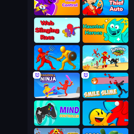
Time Control!
Super Thief Auto
Web Slinging Race
Haunted Heroes
Epic Sword Battle! Fight in Arena
Superhero Race!
Ragdoll Ninja: Imposter Hero
Smile Slime
Mind Controller
Riot Escape