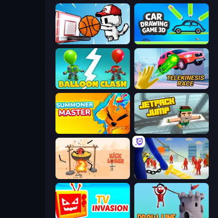
Basket Cats
Car Drawing Game 3D
Balloon Clash
Telekinesis Race 3D
Summoner Master
Jetpack Jump
Kick Loser
Slasher