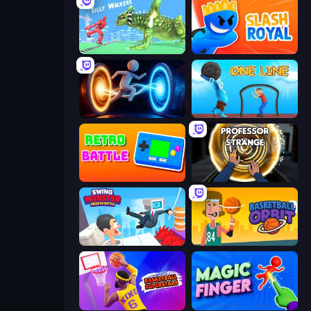
Silly Walkers
Slash Royal
Portal Escape
One Line
Retro Battle
Professor Strange
Swing Monster: Decisive Battle
Basketball Orbit
Basketball Superstars
Magic Finger 3D