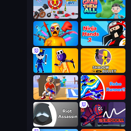
Smash Guy: Ragdoll Punch Hero
Grab Them All
Fun Ragdoll Challenge!
Ninja Hands 2
Jailbreak: Hide or Attack!
Shadow Bullet
Blaster Pranks
Robo Runner
Riot Assassin
SpiderDoll