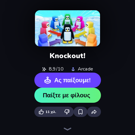
Knockout!
8,9/10
Arcade
Ας παίξουμε!
Παίξτε με φίλους
11 χιλ.