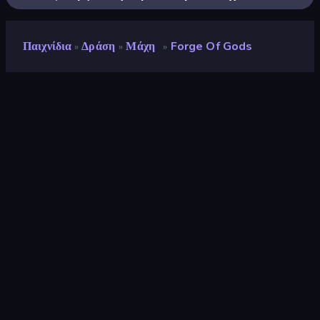
Παιχνίδια
Δράση
Μάχη
Forge Of Gods
»
»
»
Forge of Gods
Προγραμματιστής
Overmobile
Αξιολόγηση
8,7
(
με βάση τους τελευταίους 6 μήνες
)
Κυκλοφόρησε
Μάρτιος 2026
Μηχανή παιχνιδιών
HTML5
Πλατφόρμα
Πρόγραμμα περιήγησης
(επιτραπέζιος υπολογιστής, κινητό,
tablet)
Προσανατολισμός
Πορτρέτο
Δράση
439
Mobile
2.357
Μάχη
380