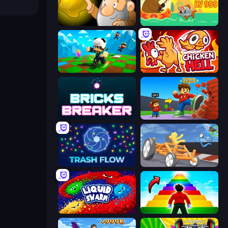
Gold Miner
Fish Orbit
Robby: Many Games
Chicken Hell
Bricks Breaker
Obby: +1 Click Wall Breaker
Trash Flow
Draw Crash Race
Liquid Swarm
Obby Highest Jump Ever