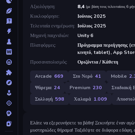
Αξιολόγηση
8,4
(
με βάση τους τελευταίους 6 μήν
Κυκλοφόρησε
Ιούνιος 2025
Τελευταία ενημέρωση
Ιούλιος 2025
Μηχανή παιχνιδιών
Unity 6
Πλατφόρμες
Πρόγραμμα περιήγησης (επ
κινητό, tablet), App Sto
Προσανατολισμός
Οριζόντια / Κάθετη
Arcade
669
Στο Νερό
41
Mobile
2.
Ψάρεμα
24
Premium
230
Σταδιακή 
Συλλογή
598
Χαλαρά
1.009
Αποστο
Ελάτε να εξερευνήσετε τα βάθη! Ξεκινήστε έναν αγώ
μυστηριώδες θήραμα! Ταξιδέψτε σε διάφορα εδάφη, 