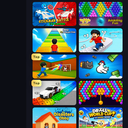
Stickman battle 1-4 Players
Bubble Pop Legend
Obby: +1 Jump per Click
Speed per Click: Obby
Top
Baseball For Brainrot
Honk
Top
Obby: Supercar Race on Keyboard
Bubble Story