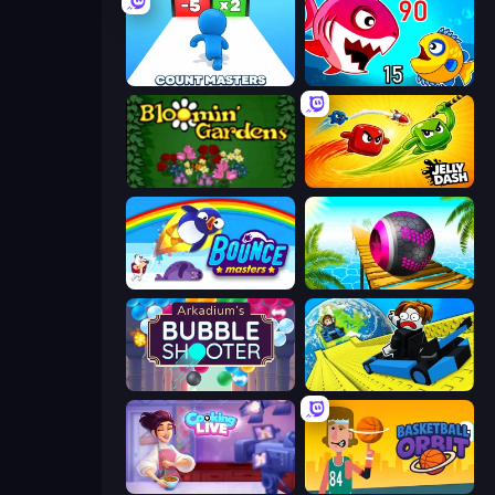
Count Masters: Stickman Games
Fish Eat Getting Big
Blooming Gardens
Jelly Dash
Bouncemasters
Rolling Balls Sea Race
Arkadium's Bubble Shooter
Cart Ride Danger Mount
Cooking Live
Basketball Orbit