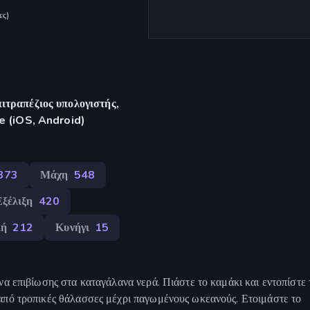
ες
)
ιτραπέζιος υπολογιστής,
re (iOS, Android)
373
Μάχη
548
Εξέλιξη
420
λή
212
Κυνήγι
15
να επιβίωσης στα καταγάλανα νερά. Πιάστε το καμάκι και εντοπίστε 
από τροπικές θάλασσες μέχρι παγωμένους ωκεανούς. Ετοιμάστε το