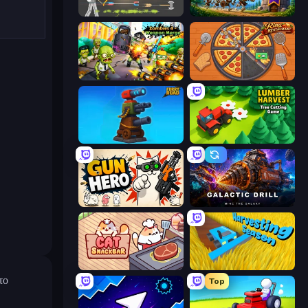
Ragdoll Archers
Mage Castle Idle Defense
Zombies 4 Weapon Merge
Ring Restaurant
Furry Road
Lumber Harvest: Tree Cutting Game
Gun Hero: Cat Survival
Galactic Drill
Cat Snack Bar
Harvesting Season
το
Top