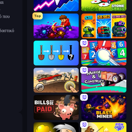
αι
ο
Space Waves
Stone Grass: Mowing Simulator
ό που
Top
δαστικό
Obby: Dig Down
Pumpkin Defense: Merge Cannon
Merge Tools - Merge and Dig
Entropy
Earn to Die: Zombie Ride
Merge & Construct
Bills Must Be Paid
Blast Miner