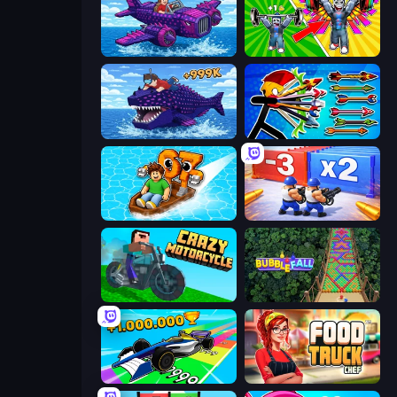
Obby Plane Power Challenge: Fly
Obby: Gym Simulator, Escape
Obby Fish Challenge: Ride
Archer Ragdoll Masters
Float for Brainrots
Battle Brigade
Crazy Motorcycle
Bubble Fall
Obby Car Challenge: Drive
Food Truck Chef™: A Fun Cooking Game