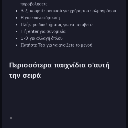
πυροβολήσετε
Δεξί κουμπί ποντικιού για χρήση του παλμογράφου
R για επαναφόρτωση
Πλήκτρο διαστήματος για να μεταβείτε
T ή enter για συνομιλία
1-9 για αλλαγή όπλου
Πατήστε Tab για να ανοίξετε το μενού
Περισσότερα παιχνίδια σ’αυτή
την σειρά
Crazy
Μόνο
επιτραπέζια