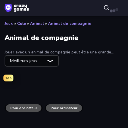
Jeux
»
Cute
»
Animal
»
Animal de compagnie
Animal de compagnie
Jouer avec un animal de compagnie peut être une grande
responsabilité, c'est pourquoi ton meilleur atout est un animal
Meilleurs jeux
de compagnie numérique. Explore des jeux gratuits dans
lesquels tu nourris, soignes, entraînes ou protèges ton ami à
fourrure.
Top
Yokai Party
Biomons Island 3D
Monster Mash: Pet Trainer
Pet Trainer Duel
Pour ordinateur
Pour ordinateur
Castaway