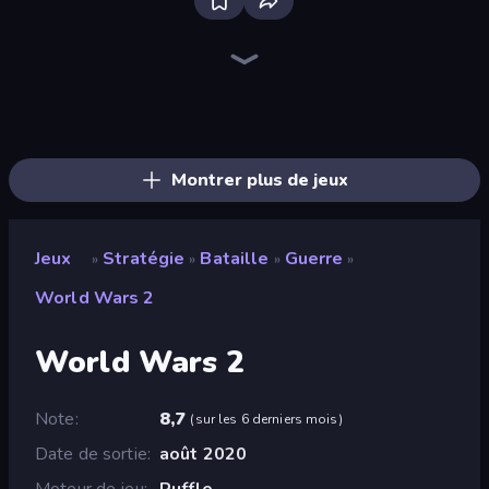
Tower Swap
City Takeover
Tower Battle
TimeWarriors
Age of Heroes
Evo Gears
Tower Defense Clash
Idle Medieval Tower Defense
Dungeons and Bags
Battle Arena
Last Bastion
AOD - Art Of Defense
Age Of Arms
Kingdom Rush
Cursed Treasure 2
Idle Zombie Wave: Survivors
Fortress Merge
Raid Heroes: Total War
Montrer plus de jeux
Jeux
Stratégie
Bataille
Guerre
»
»
»
»
World Wars 2
World Wars 2
Note
8,7
(
sur les 6 derniers mois
)
Date de sortie
août 2020
Moteur de jeu
Ruffle