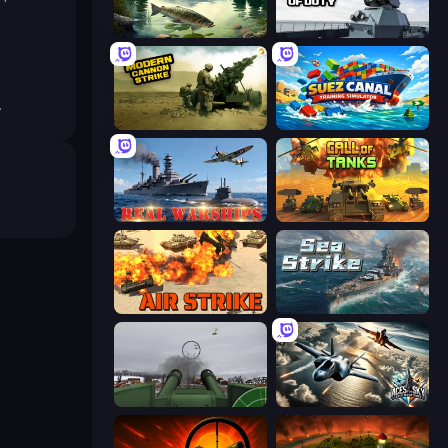
Real Fishing Simulator
Attack of Duty
.
Modern Cannon Strike
Suez Canal Training Simulator
Real Warships
Call of Tanks
Air Strike
Sea Strike
Flakmeister
Aces of the Sky: Epic Dogfights