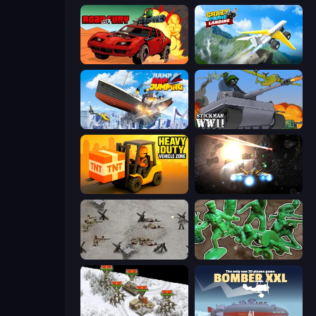
Road of Fury 4
Crazy Plane Landing
Ship Ramp Jumping
Stickman WW2
Heavy Duty: Vehicle Zone
Space Battle
Warfare 1944
Soldiers - Capture and Control!