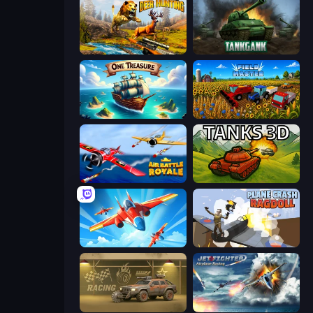
Jungle Deer Hunting
Tankgank
One Treasure
Field Master
Air Battle Royale: Sky Blitz
Tanks 3D
Pilot Royale: Battlegrounds
Plane Crash Ragdoll Simulator
Zombie Car Racing
Jet Fighter Airplane Racing