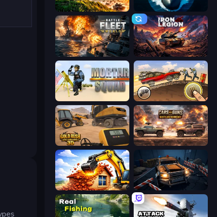
Artillery Vs Tanks
Ships Battlefield 3D
Battle Fleet World
Iron Legion
Mortar Squad
Earn to Die: Zombie Ride
Gold Rush: Gold Simulator 3D
Cars with Guns: Wasteland Showdown
City Constructor
Cars vs Zombies
types