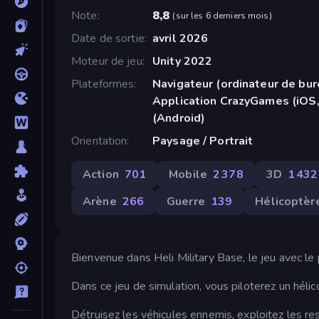
Note
8,8
(
sur les 6 derniers mois
)
Date de sortie
avril 2026
Moteur de jeu
Unity 2022
Plateformes
Navigateur (ordinateur de bur
Application CrazyGames (iOS,
(Android)
Orientation
Paysage / Portrait
Action
701
Mobile
2 378
3D
1 432
Arène
266
Guerre
139
Hélicoptèr
Bienvenue dans Heli Military Base, le jeu avec le 
Dans ce jeu de simulation, vous piloterez un hélic
Détruisez les véhicules ennemis, exploitez les r