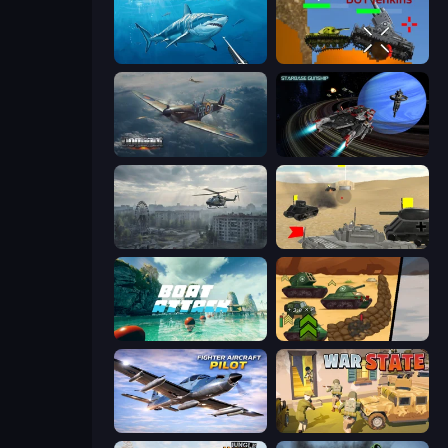
Spearfishing
Plated Glory
Dogfight
Starbase Gunship
Free Rally: Pripyat
Tanks Battlefield: Desert
Boat Attack
Tank Battle: War Commander
Fighter Aircraft Pilot
War State IO: Conquer Battles