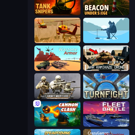
Tank Snipers
Beacon Under Siege
Seek and Destroy
Ice Fishing
Warzone Armor
FPV War Kamikaze Drone
Army Warfare
Turnfight
Cannon Clash
Fleet Battle