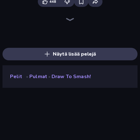
448
Draw Climber
One Line
Draw Crash Race
Draw Bridge
Screamals
Doodle Road
Draw Line
Hungry Frog
Car Drawing Game
Line Rider
Bouncy Motors
Eggy Car
Save My Pets
Draw Bridge Puzzle
Chicken Scream
Light The Lamp
Merge & Construct
Gomu Goman
Näytä lisää pelejä
Pelit
Pulmat
Draw To Smash!
»
»
Draw To Smash!
Kehittäjä
Anul Agarwal
Luokitus
8,7
(
viimeisten 6 kuukauden perusteella
)
Julkaistu
marraskuu 2024