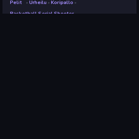
Pelit
Urheilu
Koripallo
»
»
»
Basketball Serial Shooter
Basketball Serial Shooter
Kehittäjä
Playtouch
Luokitus
8,5
(
viimeisten 6 kuukauden perusteella
)
Julkaistu
lokakuu 2022
Pelimoottori
Externally hosted (iframe)
Alustat
Selain (tietokone, mobiili, tabletti),
CrazyGames-sovellus (iOS,
Android), App Store (iOS, Android)
Suunta
Pystykuva
Urheilu
117
Yksi Nappi
75