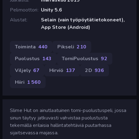
Pelimoottori
Unity 5.6
Alustat
Selain (vain työpöytätietokoneet),
App Store (Android)
Toiminta
440
Pikseli
210
Puolustus
143
TorniPuolustus
92
Viljely
67
Hirviö
137
2D
936
Hiiri
1 560
Slime Hut on ainutlaatuinen torni-puolustuspeli, jossa
sinun täytyy jatkuvasti vahvistaa puolustusta
tekemällä erilaisia hallintatehtäviä puutarhassa
sijaitsevassa majassa.