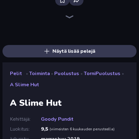
Bloxd.io
Ragdoll Archers
EvoWars.io
Veck.io
Piece of Cake: Merge and Bake
Racing Limits
Traffic Rider
Mahjongg Solitaire
Screw Out: Bolts and Nuts
Words of Wonders
Piles of Mahjong
Stickman Clash
Miniblox
Designville: Merge & Design
Space Waves
SkillWarz
Fortzone Battle Royale
Arrow Escape
Näytä lisää pelejä
Pelit
Toiminta
Puolustus
TorniPuolustus
»
»
»
»
A Slime Hut
A Slime Hut
Kehittäjä
Goody Pundit
Luokitus
9,5
(
viimeisten 6 kuukauden perusteella
)
Julkaistu
marraskuu 2019