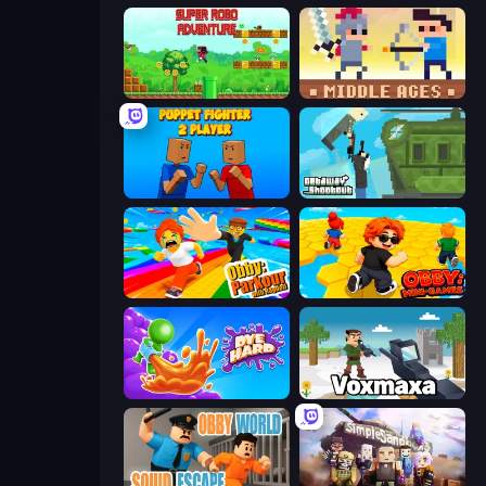
Super Robo - Adventure
Castle Wars: Middle Ages
Puppet Fighter 2 Player
Getaway Shootout
Obby: Parkour with Ragdoll
Obby: Mini-Games
Dye Hard
Voxmaxa