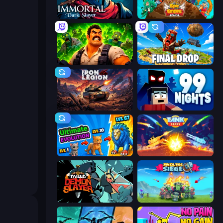
Immortal: Dark Slayer
Epic Empire: Tower Defense
Zombie Lab Escape
Final Drop
Iron Legion
99 Nights (Bloxd.io)
Ultimate Evolution
Tank Stars
Tailed Demon Slayer
Endless Siege