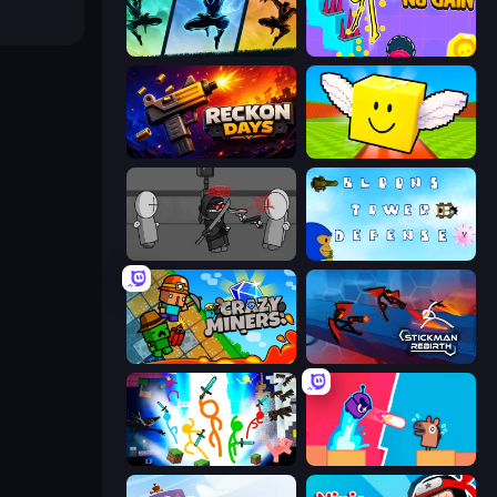
Shadow Ninja Revenge
No Pain No Gain - Ragdoll Sandbox
Reckon Days
Lucky Brainrot Blocks Online
Madness Project Nexus
Bloons Tower Defense 3
Crazy Miners
Stickman Rebirth
Stickman Epic
Boom Slingers ReBoom