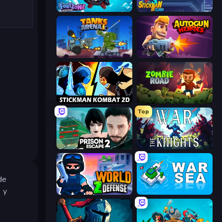
Fortzone Battle Royale
Stickman Clash
Tanks Arena io: Craft & Combat
Autogun Heroes
Stickman Kombat 2D
Zombie Road
Top
Prison Escape 2
War the Knights
de
 y
World Z Defense - Zombie Defense
War Sea