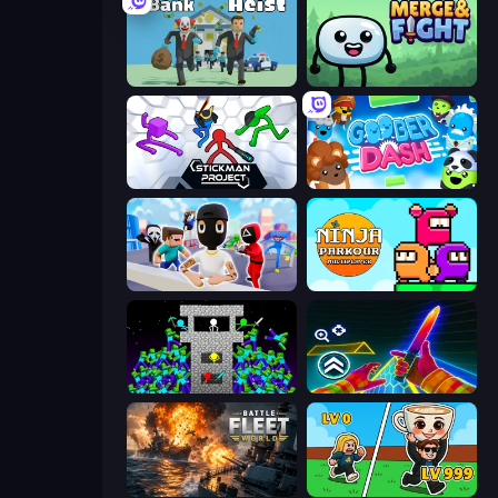
Bank Heist
Merge & Fight
Stickman Project
Goober Dash
Mr. Dude: Online Multiverse Challenge
Ninja Parkour Multiplayer
Stick Epic Fighter
Surf GO Parkour
Battle Fleet World
Brainrot Arena Online