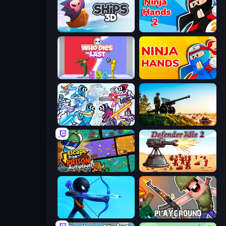
Ships 3D
Ninja Hands 2
Who Dies Last?
Ninja Hands
Space Wars Battleground
Artillery Vs Tanks
Escape From Prison Multiplayer
Defender Idle 2
Archers Random
Playground