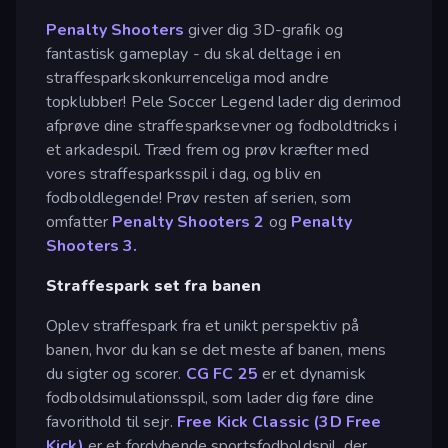
Penalty Shooters
giver dig 3D-grafik og
fantastisk gameplay - du skal deltage i en
straffesparkskonkurrenceliga mod andre
topklubber! Pele Soccer Legend lader dig derimod
afprøve dine straffesparksevner og fodboldtricks i
et arkadespil. Træd frem og prøv kræfter med
vores straffesparksspil i dag, og bliv en
fodboldlegende! Prøv resten af serien, som
omfatter
Penalty Shooters 2
og
Penalty
Shooters 3.
Straffespark set fra banen
Oplev straffespark fra et unikt perspektiv på
banen, hvor du kan se det meste af banen, mens
du sigter og scorer.
CG FC 25
er et dynamisk
fodboldsimulationsspil, som lader dig føre dine
favorithold til sejr.
Free Kick Classic (3D Free
Kick)
er et fordybende sportsfodboldspil, der