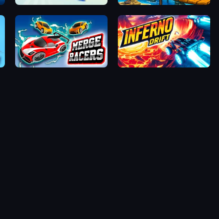
Switch Wheel: Race Master
Car Eats Car: Sea Adventure
Merge Racers
Inferno Drift