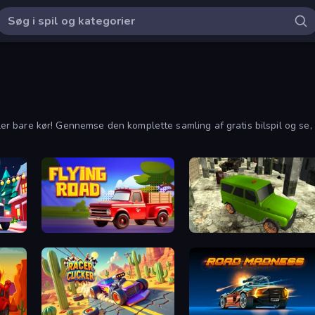
eller bare kør! Gennemse den komplette samling af gratis bilspil og s
ne.
Flying Road
Russian UAZ 4x4 Driving Simulator