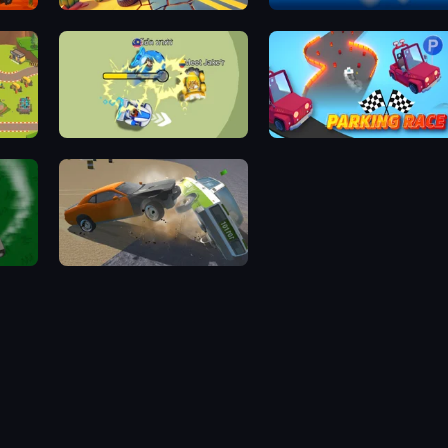
Racer Clicker
Road Madness
n
Bump.io
Parking Race: Drift Master
Xtreme Demolition Arena Derby