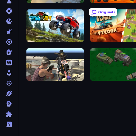
Grand Stunt Auto 2
Car Battle
Originals
Offroad Climb 4x4
Car Speed Racing Tycoo
SCAR
Police Car Town Chase