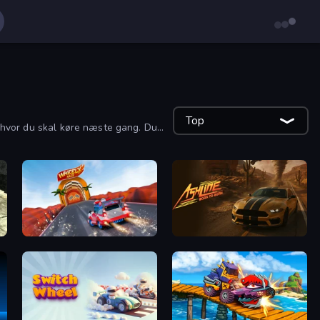
Top
e, hvor du skal køre næste gang. Du
WheelX Race
Ashline Racing: Born To Burn