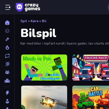
Spil
»
Køre
»
Bil
Bilspil
Kør med biler i topfart rundt i byens gader, lav stunts 
kan finde de bedste og nyeste bilspil ved at bruge filtre
Noob vs Pro: Zombie Apocalypse
Trucks Race