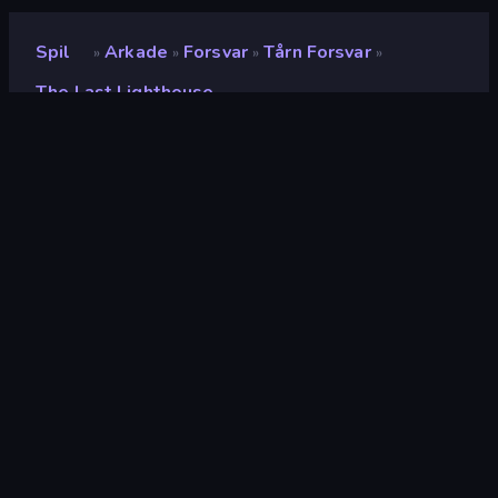
Spil
Arkade
Forsvar
Tårn Forsvar
»
»
»
»
The Last Lighthouse
The Last Lighthouse
Udvikler
TopOp Games
Bedømmelse
9,0
(
baseret på de seneste 6 måneder
)
Udgivet
maj 2026
Sidst opdateret
juni 2026
Spilmotor
HTML5
Platform
Browser (desktop, mobil,
tablet)
Orientering
Landscape