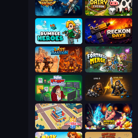
Legend of Hero
Idle Dairy Tycoon
Rumble Heroes
Reckon Days
Last Bastion
Fortress Merge
Idle Vlogger Simulator
Gothic Story RPG
Idle Construction 3D
Mining Simulator