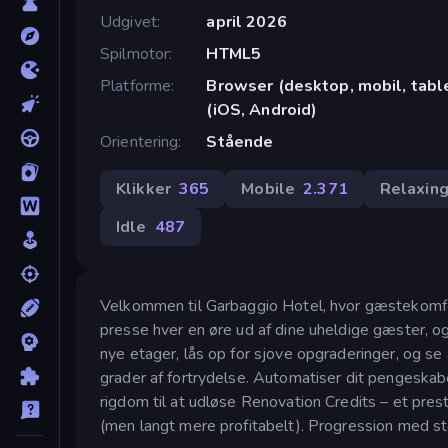
Udgivet
april 2026
Spilmotor
HTML5
Platforme
Browser (desktop, mobil, tab
(iOS, Android)
Orientering
Stående
Klikker
365
Mobile
2.371
Relaxin
Idle
487
Velkommen til Garbaggio Hotel, hvor gæstekomfort 
presse hver en øre ud af dine uheldige gæster, og
nye etager, lås op for sjove opgraderinger, og 
grader af fortrydelse. Automatiser dit pengeskab
rigdom til at udløse Renovation Credits – et pres
(men langt mere profitabelt). Progression med stor