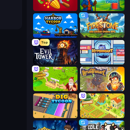
Farm-51: Secret Harvest
Idle Magic Academy Tycoon
Harbor Tycoon
Firestone – Idle Clicker Online RPG
Top
Evil Tower
Idle Hypermart Empire
Idle Lumber Mill
Cursed Treasure 2
Dig Tycoon
Farming Tycoon 3D