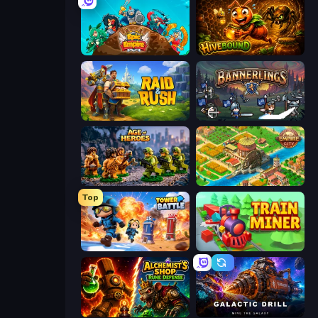
Epic Empire: Tower Defense
Hivebound
Raid & Rush
Bannerlings
Age of Heroes
Empire City
Top
Tower Battle
Train Miner
Alchemist's Shop: Rune Defense
Galactic Drill