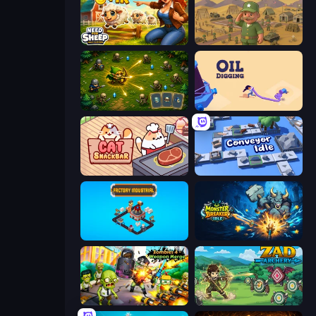
Need for Sheep: Idle Clicker
Army Base Of America
Tiny Ranger
Oil Digging
Cat Snack Bar
Conveyor Idle
Factory Industrial
Monster Breaker Idle
Zombies 4 Weapon Merge
Zad Archery - Demo