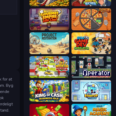
Idle Billionaire Tycoon
Life Simulator: Road to Riches
Gourmet Empire: Idle Chef
Ring Restaurant
Project Restoration
Idle Game Dev Simulator
Idle Inventor
Operator: Emergency Dispatcher
 for at
årn. Byg
rende
nok
King of Cash Business Idle
Idle Startup Tycoon
ærdeligt
stand.