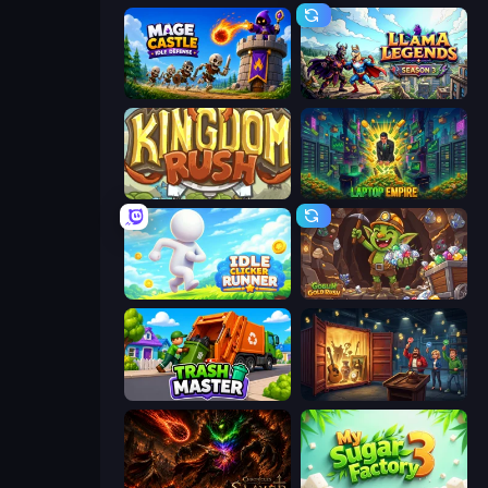
Mage Castle Idle Defense
Llama Legends
Kingdom Rush
Laptop Empire
Idle Clicker Runner
Goblin Gold Rush
Trash Master
Container Auction