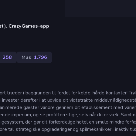
let), CrazyGames-app
g
258
Mus
1.796
træder i baggrunden til fordel for kolde, hårde kontanter! Tryk
 invester derefter i at udvide dit vidtstrakte middelmådighedst
se animerede gæster vandre gennem dit etablissement med varie
ende imperium, og se profitten stige, selv når du er væk. Saml 
tigesystem, der gør dit forfærdelige hotel en smule mindre forf
e tal, strategiske opgraderinger og spilmekanikker i inaktiv til