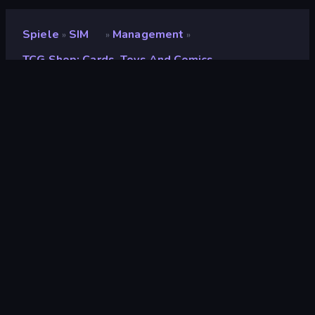
Spiele
SIM
Management
»
»
»
TCG Shop: Cards, Toys And Comics
TCG Shop: Cards, Toys and
Comics
Entwickler
farenlait
Bewertung
(
basierend auf den letzten 6
8,4
Monaten
)
Veröffentlicht
Juli 2025
Letzte Aktualisierung
September 2025
Spiel-Engine
HTML5
Plattformen
Browser (Desktop,
Mobilgerät, Tablet),
CrazyGames App (Android)