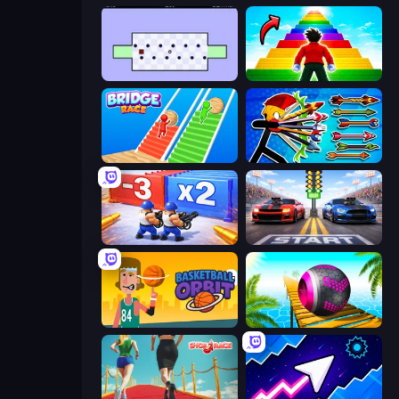
World's Hardest Game
Obby Highest Jump Ever
Bridge Race
Archer Ragdoll Masters
Battle Brigade
Street Racer 2
Basketball Orbit
Rolling Balls Sea Race