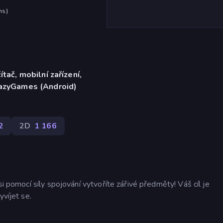
hs
)
ítač, mobilní zařízení,
razyGames (Android)
2
2D
1 166
si pomocí síly spojování vytvoříte zářivé předměty! Váš cíl je
yvíjet se.