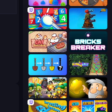
Jelly Merge: Upgrade & Sell
Ring Restaurant
Entropy
Furry Road
Cat Snack Bar
Bricks Breaker
Merge Tools - Merge and Dig
Bubble Fall
Zombies 4 Weapon Merge
Gold Miner