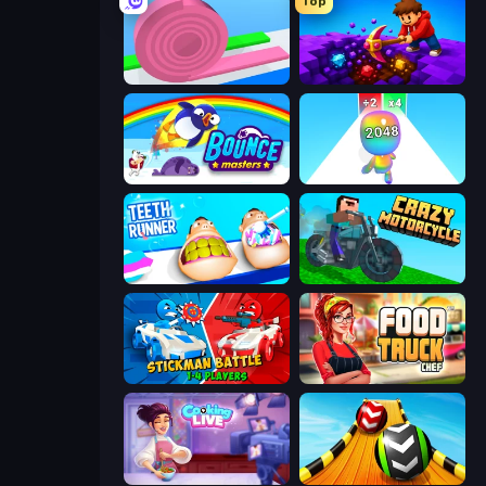
Top
Layers Roll
Obby: Dig Down
Bouncemasters
Man Runner 2048
Teeth Runner
Crazy Motorcycle
Stickman battle 1-4 Players
Food Truck Chef™: A Fun Cooking Game
Cooking Live
Sky Balls 3D