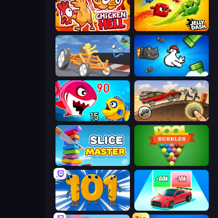
Chicken Hell
Jelly Dash
Draw Crash Race
Honk
Fish Eat Getting Big
Earn to Die: Zombie Ride
Slice Master
Pool Bubbles
Numbers Arena
Upgrade the Supercar 3D