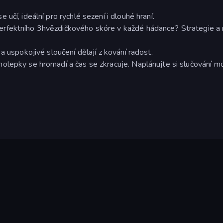
učí, ideální pro rychlé sezení i dlouhé hraní.
rfektního 3hvězdičkového skóre v každé hádance? Strategie a 
a uspokojivé sloučení dělají z kování radost.
olepky se hromadí a čas se zkracuje. Naplánujte si slučování m