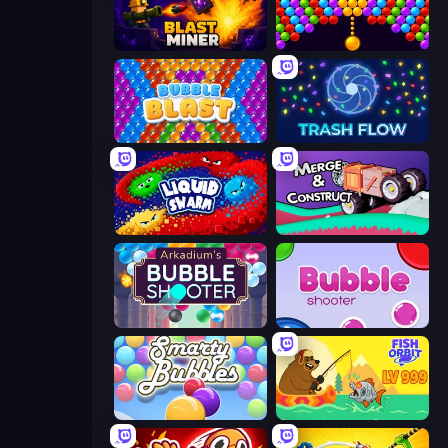
Blast Miner
Bubble Story
Bubble Blast
Trash Flow
Liquid Swarm
Merge & Construct
Arkadium's Bubble Shooter
Bubble Shooter
Smarty Bubbles
Fish Orbit