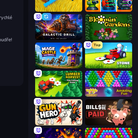
Harvesting Season
Pumpkin Defense: Merge Cannon
rychlé
Galactic Drill
Blooming Gardens
oudře!
Top
Mage Castle Idle Defense
Stone Grass: Mowing Simulator
Lumber Harvest: Tree Cutting Game
Bubble Pop Legend
Gun Hero: Cat Survival
Bills Must Be Paid