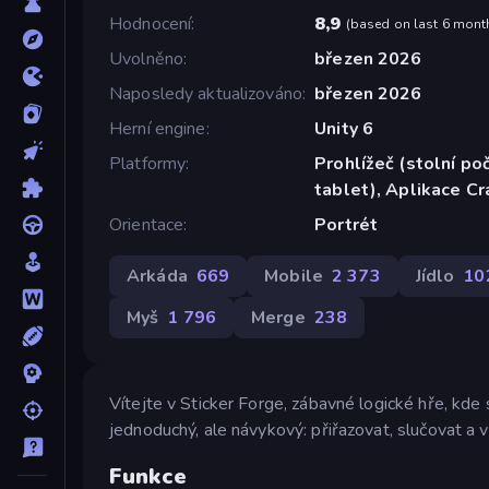
Hodnocení
8,9
(
based on last 6 mont
Uvolněno
březen 2026
Naposledy aktualizováno
březen 2026
Herní engine
Unity 6
Platformy
Prohlížeč (stolní poč
tablet), Aplikace C
Orientace
Portrét
Arkáda
669
Mobile
2 373
Jídlo
10
Myš
1 796
Merge
238
Vítejte v Sticker Forge, zábavné logické hře, kde 
jednoduchý, ale návykový: přiřazovat, slučovat a v
Funkce