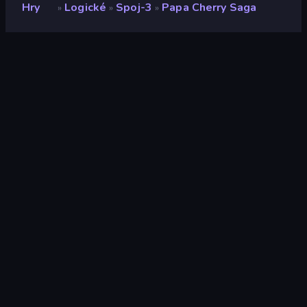
Hry
Logické
Spoj-3
Papa Cherry Saga
»
»
»
Papa Cherry Saga
Vývojář
RoboWhale
Hodnocení
8,7
(
based on last 6 months
)
Uvolněno
duben 2021
Herní engine
HTML5
Platformy
Prohlížeč (stolní počítač, mobilní
zařízení, tablet), Aplikace
CrazyGames (iOS, Android)
Orientace
Portrét
Logické
566
Mobile
2 357
Spoj-3
103
Myš
1 557