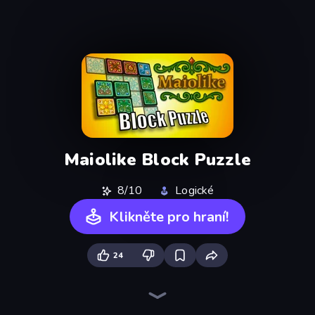
Maiolike Block Puzzle
8/10
Logické
Klikněte pro hraní!
24