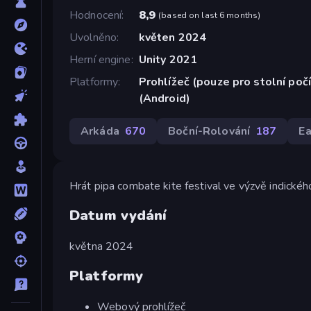
Hodnocení
8,9
(
based on last 6 months
)
Uvolněno
květen 2024
Herní engine
Unity 2021
Platformy
Prohlížeč (pouze pro stolní poč
(Android)
Arkáda
670
Boční-Rolování
187
E
Hrát pipa combate kite festival ve výzvě indického 
Datum vydání
května 2024
Platformy
Webový prohlížeč