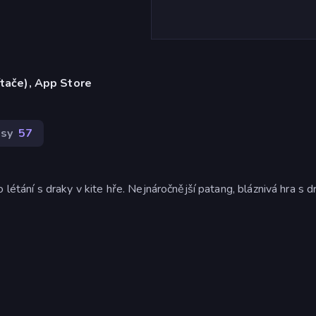
ítače), App Store
asy
57
létání s draky v kite hře. Nejnáročnější patang, bláznivá hra s d