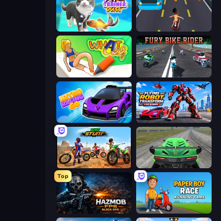
Pet Trainer Duel
Bus and Subway Runner
What a Leg
Fury Bike Rider
Nitro Racing Go
Flying Robot Transform Car Games
Bike Stunts Race Bike Games 3D
Speed Racing Pro 2
Top
Hazmob FPS: Online Shooter
Paper Boy Race: Running Game