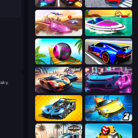
Night City Racing
Real Cars Extreme Racing
Ultimate Flying Car
Jet Boat Racing
Rolling Balls Sea Race
Cyber Cars Punk Racing
raky.
Xtreme Rivals: Car Racing
Cyber Cars Punk Racing 2
GT Cars Mega Ramps
Ultimate Flying Car 2