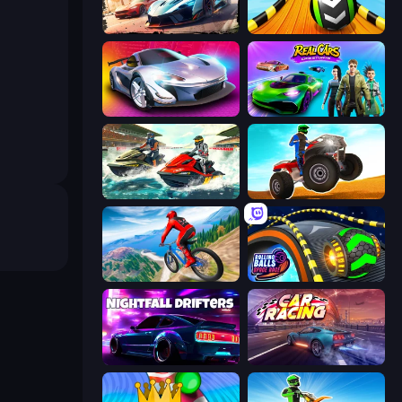
Mega Ramp Car Game: Car Stunts
Sky Balls 3D
Grand Cyber City
Real Cars Epic Stunts
Jetski Race
ATV Ultimate Offroad
Riders Downhill Racing
Rolling Balls Space Race
Nightfall Drifters
Car Games: Car Racing Game