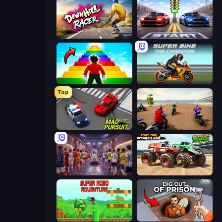
Downhill Racer
Street Racer 2
Obby Highest Jump Ever
Super Bike The Champion
Top
Mad Pursuit
Super MX - The Champion
CG FC 26
Monster Truck Demolition Derby
Super Robo - Adventure
Dig out of Prison