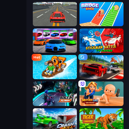
Modern Car Racing 2
Bridge Race
Case Simulator: Cars
Stickman battle 1-4 Players
Hot
Float for Brainrots
Racing: Online!
Bike Jump
Mother Life Simulator: Prank