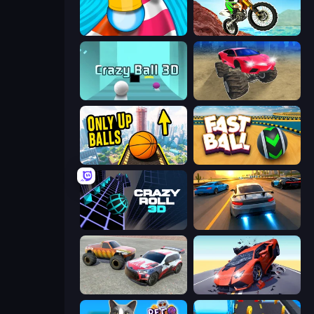
Aquapark Balls Party
Dirt Bike Mad Skills
Crazy Ball 3D
Monster Cars: Ultimate Simulator
Only Up Balls
Fast Ball Jump
Crazy Roll 3D
Asphalt Rush
Limitless
Hyper Cars Ramp Crash