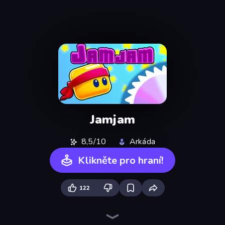
Jamjam
8,5/10
Arkáda
Klikněte pro hraní!
122