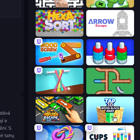
Arrow Escape: Puzzle
Screw Out: Bolts and Nuts
Hexa Sort
Arrow Escape
Wood Screw: Bolts Puzzle
Nuts Puzzle: Sort By Color
Tangle Master
Plumber Pipe Out
odává
jí a
Bus Escape: Clear Jam
Tap 3D Wood Block Away
ění. S
é tahy,