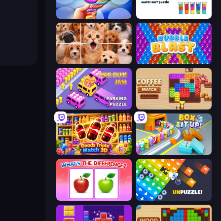
Twisted Tangle
Cups - Water Sort Puzzle
Jigpic Solitaire
Bubble Blast
Car OUT! Jam Parking Puzzle
Coffee Match: Block Puzzle
Goods Triple Match 3D
Box It Up
What's The Difference?
Unpuzzle: Tap Away Puzzle Game