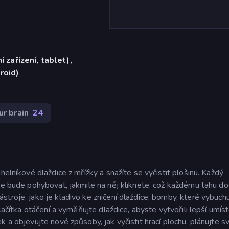
í zařízení, tablet),
roid)
ur brain
24
helníkové dlaždice z mřížky a snažíte se vyčistit plošinu. Každý
 se bude pohybovat, jakmile na něj kliknete, což každému tahu d
troje, jako je kladivo ke zničení dlaždice, bomby, které vybuchu
lačítka otáčení a vyměňujte dlaždice, abyste vytvořili lepší umíst
 a objevujte nové způsoby, jak vyčistit hrací plochu. plánujte sv