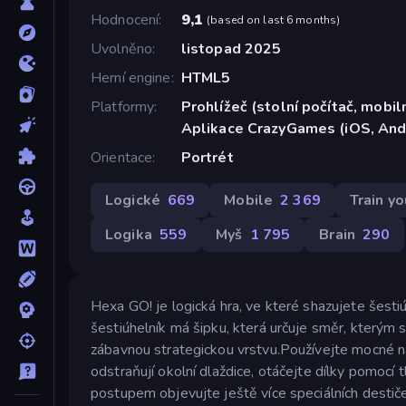
Hodnocení
9,1
(
based on last 6 months
)
Uvolněno
listopad 2025
Herní engine
HTML5
Platformy
Prohlížeč (stolní počítač, mobiln
Aplikace CrazyGames (iOS, And
Orientace
Portrét
Logické
669
Mobile
2 369
Train yo
Logika
559
Myš
1 795
Brain
290
Hexa GO! je logická hra, ve které shazujete šestiú
šestiúhelník má šipku, která určuje směr, kterým
zábavnou strategickou vrstvu.Používejte mocné nás
odstraňují okolní dlaždice, otáčejte dílky pomocí t
postupem objevujte ještě více speciálních destiček