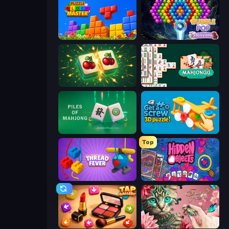
Puzzle Block Master
Bubble Pop Fairyland
Mahjong Puzzle: Tile Match
Mahjongg Solitaire
Piles of Mahjong
Get a Screw: 3D Puzzle!
Top
Thread Fever
Hidden Objects
Tap Gallery
Favorite Puzzles