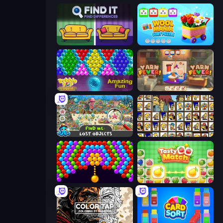
Find It - Find The Differences
Wool Mania - Sort Puzzle 3D
Bubble Pop Legend
Yarn Fever! Unravel Puzzle
Find Me: Lost Objects
Tiles of the Simpsons
Bubble Story
Tasty Match: Mahjong Pairs