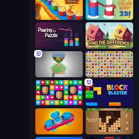
Coffee Color Blocks
Rope Color Sort 3D
Pouring Puzzle
Find The Difference
Pull the Pin
Same Game Fruit Collapse
Tap Away Story
Block Blaster
Unscrew Jam 3D
Wood Block Journey