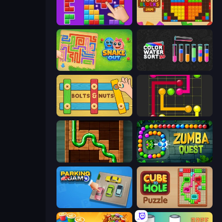
BlockBuster Puzzle
Wood Blocks Jam
Snake Out: Maze Escape
Color Water Sort 3D
Bolts and Nuts
Flow Mania
Pipe Puzzle
Zumba Quest
Parking Jam
Cube to Hole Puzzle