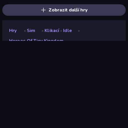
Zobrazit další hry
Hry
Sim
Klikací
Idle
»
»
»
»
Heroes Of Tiny Kingdom
Heroes of Tiny Kingdom
Vývojář
TrueTapGames
Hodnocení
8,5
(
based on last 6 months
)
Uvolněno
květen 2023
Naposledy aktualizováno
květen 2023
Herní engine
HTML5
Platformy
Prohlížeč (stolní počítač,
mobilní zařízení, tablet),