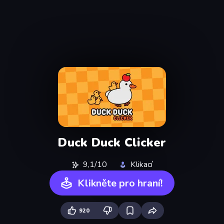
Duck Duck Clicker
9,1/10
Klikací
Klikněte pro hraní!
920