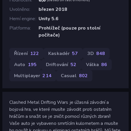
Uvolněno
březen 2018
Herní engine
Unity 5.6
Platforma
Prohlížeč (pouze pro stolní
počítače)
Řízení
122
Kaskadér
57
3D
848
Auto
195
Driftování
52
Válka
86
Multiplayer
214
Casual
802
Clashed Metal Drifting Wars je úžasná závodní a
bojová hra, ve které musíte závodit proti ostatním
hráčům a snažit se je zničit pomocí různých zbraní!
Vaše auto je vybaveno smrtícím kulometem a musíte
ho použít k pokusu o eliminaci ostatních hráčů. Můžete