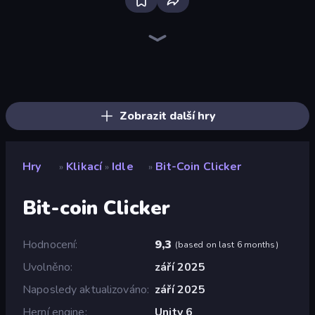
Farm Ring Idle
The MachinEGG
Block Wall Destroyer
Human Clicker: Grow Organs
Capybara Clicker
Idle Mining Empire
Gear Factory
Crusher Clicker
Planet Clicker 2
Italian Brainrot Clicker Game
Babel Tower
Revolution Idle X
Gun Bounce Idle
Conveyor Idle
BitCoiner
Black Hole Idle
Candy Clicker 2
Mystery Digger
Zobrazit další hry
Hry
Klikací
Idle
Bit-Coin Clicker
»
»
»
Bit-coin Clicker
Hodnocení
9,3
(
based on last 6 months
)
Uvolněno
září 2025
Naposledy aktualizováno
září 2025
Herní engine
Unity 6