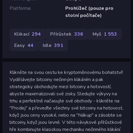
Platforma
Prohlížeč (pouze pro
stolní počítače)
Klikací
294
Přírůstek
336
Myš
1 553
Easy
44
Idle
391
Klikněte na svou cestu ke kryptoměnovému bohatství!
Vydělávejte bitcoiny nečinným klikáním a pak
strategicky obchodujte mezi bitcoiny a hotovostí,
abyste maximalizovali své zisky. Sledujte výkyvy na
trhu a perfektně načasujte své obchody - klikněte na
"Prodej" a převeďte všechny své bitcoiny na hotovost,
když jsou ceny vysoké, nebo na "Nákup" a zásobte se
bitcoiny, když jsou levné. V této návykové přírůstkové
hře kombinujte klasickou mechaniku nečinného klikání