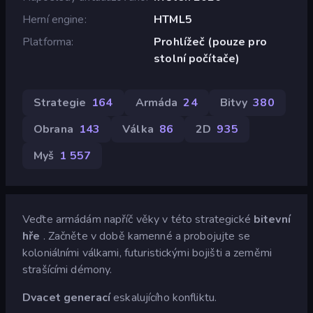
Herní engine
HTML5
Platforma
Prohlížeč (pouze pro
stolní počítače)
Strategie
164
Armáda
24
Bitvy
380
Obrana
143
Válka
86
2D
935
Myš
1 557
Veďte armádám napříč věky v této strategické
bitevní
hře
. Začněte v době kamenné a probojujte se
koloniálními válkami, futuristickými bojišti a zeměmi
strašícími démony.
Dvacet generací
eskalujícího konfliktu.