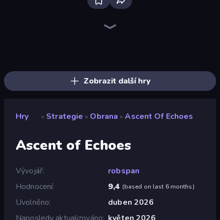
Tower Swap
Elemental Merge
City Takeover
Evo Gears
Dungeons and Bags
Bloons Tower Defense 4
Merge Team Tactics
Idle Medieval Tower Defense
Age of Tanks Warriors: TD War
Bloons Tower Defense 4 Expansion
TimeWarriors
Evil Tower
Stellar Bastion
Raid Heroes: Sword and Magic
Desktop Tower Defense
Merge Age Warriors
Raid Heroes: Total War
Tavern Rumble: Roguelike Card
Zobrazit další hry
Hry
Strategie
Obrana
Ascent Of Echoes
»
»
»
Ascent of Echoes
Vývojář
robspan
Hodnocení
9,4
(
based on last 6 months
)
Uvolněno
duben 2026
Naposledy aktualizováno
květen 2026