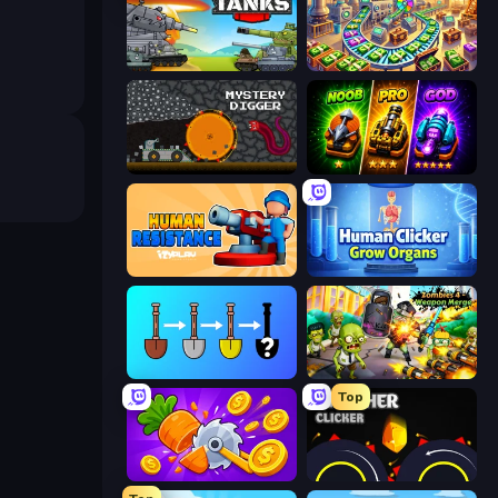
Merge Master Tanks: Tank Wars
Money Factory: Tycoon Idle Game
Mystery Digger
Merge Survival
Human Resistance
Human Clicker: Grow Organs
Merge Tools - Merge and Dig
Zombies 4 Weapon Merge
Top
Farm Ring Idle
Crusher Clicker