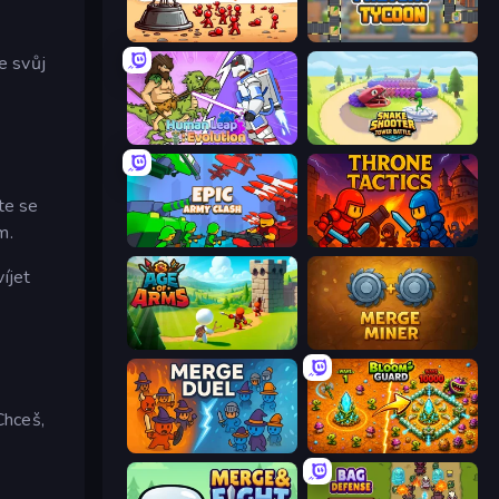
Defender Idle 2
Leek Factory Tycoon
e svůj
Human Leap: Evolution
Snake Shooter: Tower Battle
te se
m.
Epic Army Clash
Throne Tactics
íjet
Age Of Arms
Merge Miner
hceš,
MergeDuel.io
BloomGuard