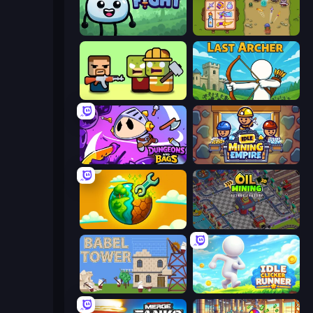
Merge & Fight
Bag Defense
Zombie Horde: Build & Survive
Last Archer
Dungeons and Bags
Idle Mining Empire
Land Explorers: Merge & Build
Oil Mining 3D: Petrol Factory
Babel Tower
Idle Clicker Runner