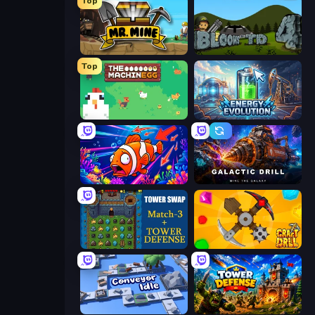
Top
Mr. Mine
Bloons Tower Defense 4
Top
The MachinEGG
Energy Evolution
Fish Catch Idle
Galactic Drill
Tower Swap
Craft Drill
Conveyor Idle
Tower Defense