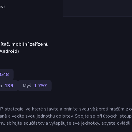
hs
)
ítač, mobilní zařízení,
(Android)
548
a
139
Myš
1 797
P strategie, ve které stavíte a bráníte svou věž proti hráčům z 
raně a veďte svou jednotku do bitev. Spojte se při útocích, stoup
, sbírejte součástky a vylepšujte své jednotky, abyste ovládli 