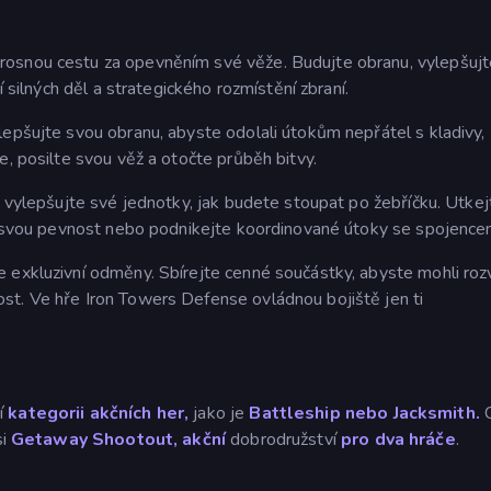
rosnou cestu za opevněním své věže. Budujte obranu, vylepšujt
í silných děl a strategického rozmístění zbraní.
lepšujte svou obranu, abyste odolali útokům nepřátel s kladivy,
e, posilte svou věž a otočte průběh bitvy.
a vylepšujte své jednotky, jak budete stoupat po žebříčku. Utkej
te svou pevnost nebo podnikejte koordinované útoky se spojence
 exkluzivní odměny. Sbírejte cenné součástky, abyste mohli rozv
st. Ve hře Iron Towers Defense ovládnou bojiště jen ti
í
kategorii akčních her,
jako je
Battleship nebo
Jacksmith.
C
si
Getaway Shootout,
akční
dobrodružství
pro dva hráče
.