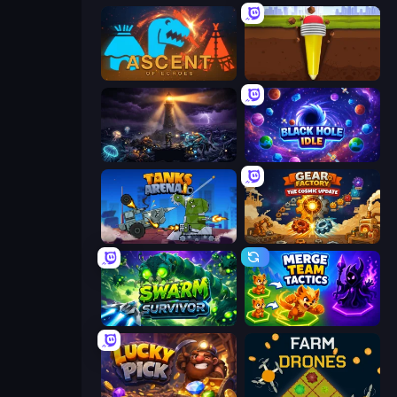
Ascent of Echoes
Pen Dig
The Last Lighthouse
Black Hole Idle
Tanks Arena io: Craft & Combat
Gear Factory
Swarm Survivor
Merge Team Tactics