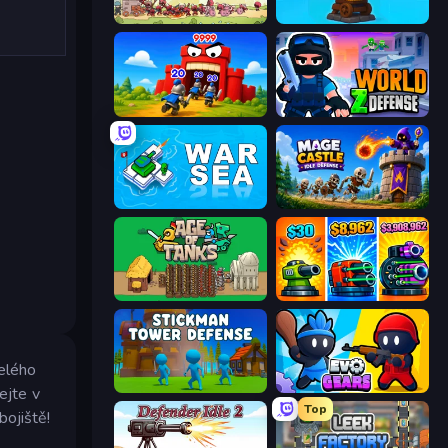
Tower vs Goblins
Furry Road
TimeWarriors
World Z Defense - Zombie Defense
War Sea
Mage Castle Idle Defense
Age of Tanks Warriors: TD War
Pumpkin Defense: Merge Cannon
celého
Stickman Tower Defense Idle 3D
Evo Gears
ejte v
Top
bojiště!