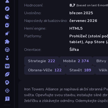
Hodnocení
8,7
(
based on last 6 mont
Uvolněno
březen 2025
Naposledy aktualizováno
červenec 2026
Herní engine
HTML5
Platformy
Prohlížeč (stolní poč
tablet), App Store 
Orientace
Šířka
Strategie
222
Mobile
2 374
Bitvy
Obrana-Věže
122
Stavět
189
Válk
Iron Towers Alliance je napínavá akční obranná Pv
světa. Opevňujte svou stavbu, instalujte silné zb
žebříčku a získávejte odměny. Odemykejte úspěchy