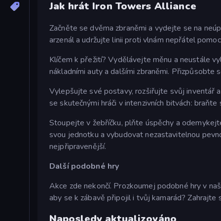
Jak hrát Iron Towers Alliance
Začněte se dvěma zbraněmi a vydejte se na neúp
arzenál a udržujte linii proti vlnám nepřátel pomoc
Klíčem k přežití? Vydělávejte měnu a neustále vy
nákladními auty a dalšími zbraněmi. Přizpůsobte s
Vylepšujte své postavy, rozšiřujte svůj inventář 
se skutečnými hráči v intenzivních bitvách: braň
Stoupejte v žebříčku, plňte úspěchy a odemykejte
svou jednotku a vybudovat nezastavitelnou pevno
nejpřipravenější.
Další podobné hry
Akce zde nekončí. Prozkoumej podobné hry v naš
aby se k zábavě připojil i tvůj kamarád? Zahrajte 
Naposledy aktualizováno