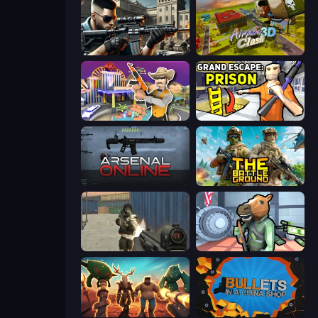
Sure Shot
Airport Clash 3D
Casino Robbery
Grand Escape: Prison
Arsenal Online
The Battleground
Masked Forces
Bank Robbery
Horde Crusher
BULLets in a China Shop