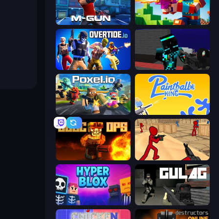
Muscle Gun.IO
Bit Gun.io
Overtide.io
Pixel Wars of Hero
Poxel.io
Paintball King
BLOCOPS
Stickman Counter Terror Strike
Hyperblox Shooting
Gulag