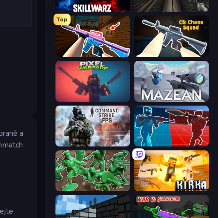
SkillWarz
SURF
Top
KS Z
CS: Chaos Squad
Pixel Warfare
Mazean
braně a
thmatch
Command Strike FPS
Battle of the Soldiers: Red vs Blue
Soldiers - Capture and Control!
Kirka.io
ejte