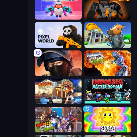
Chicken CS
Destructors Online
Pixel World
Bank Robbery 3
Bullet Force
Moon Clash Heroes
Vegas Clash 3D
Imposter Battle Royale
Ninja Clash Heroes
SuperTrip.Land