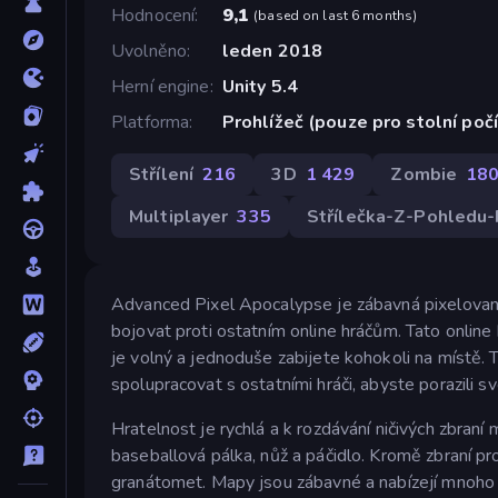
Hodnocení
9,1
(
based on last 6 months
)
Uvolněno
leden 2018
Herní engine
Unity 5.4
Platforma
Prohlížeč (pouze pro stolní poč
Střílení
216
3D
1 429
Zombie
18
Multiplayer
335
Střílečka-Z-Pohledu-
Advanced Pixel Apocalypse je zábavná pixelovaná 
bojovat proti ostatním online hráčům. Tato onli
je volný a jednoduše zabijete kohokoli na místě
spolupracovat s ostatními hráči, abyste porazili s
Hratelnost je rychlá a k rozdávání ničivých zbraní
baseballová pálka, nůž a páčidlo. Kromě zbraní pro 
granátomet. Mapy jsou zábavné a nabízejí mnoho r