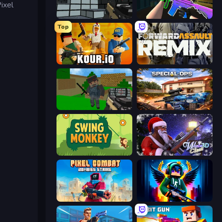
ixel
Pixel Gun 3D
War V: Survivor
Top
Kour.io
Forward Assault Remix
Crazy Pixel Apocalypse
Special Ops: GO
Swing Monkey
Winter Clash 3D
Pixel Combat: Zombies Strike
Block Contra: Clutch Strike