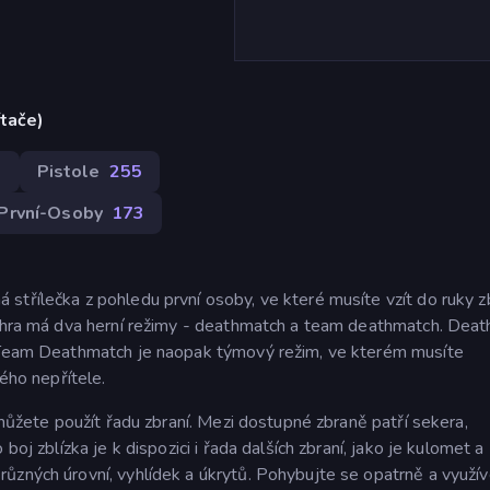
ítače)
0
Pistole
255
První-Osoby
173
střílečka z pohledu první osoby, ve které musíte vzít do ruky z
ne hra má dva herní režimy - deathmatch a team deathmatch. Dea
. Team Deathmatch je naopak týmový režim, ve kterém musíte
vého nepřítele.
 můžete použít řadu zbraní. Mezi dostupné zbraně patří sekera,
boj zblízka je k dispozici i řada dalších zbraní, jako je kulomet a
ůzných úrovní, vyhlídek a úkrytů. Pohybujte se opatrně a využív