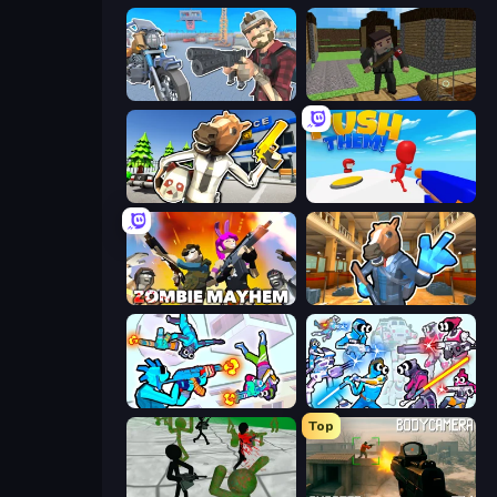
Shoot and Drive
Block Pixel Gun Apocalypse 3
Bank Robbery: Escape
Push Them!
Zombie Mayhem
Bank Robbery 2
Gravity Arena Shooter
Space Wars Battleground
Top