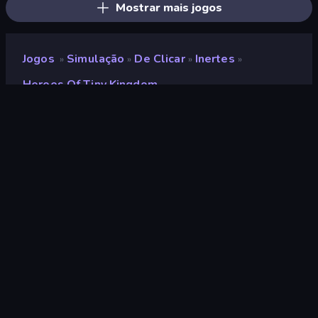
Mostrar mais jogos
Jogos
Simulação
De Clicar
Inertes
»
»
»
»
Heroes Of Tiny Kingdom
Heroes of Tiny Kingdom
Desenvolvedor
TrueTapGames
Classificação
8,8
(
com base nos últimos 6 meses
)
Lançado
maio de 2023
Ultima atualização
maio de 2023
Motor de jogo
HTML5
Plataformas
Navegador (computador,
celular, tablet), Aplicativo
CrazyGames (iOS, Android)