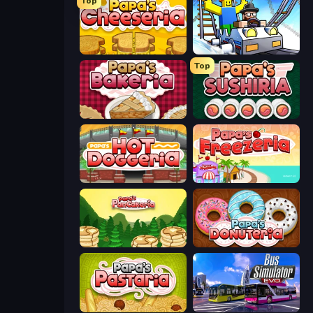
Top
Papa's Cheeseria
Obby: Ride Carts
Top
Papa's Bakeria
Papa's Sushiria
Papa's Hot Doggeria
Papa's Freezeria
Papa's Pancakeria
Papa's Donuteria
Papa's Pastaria
Bus Simulator: EVO