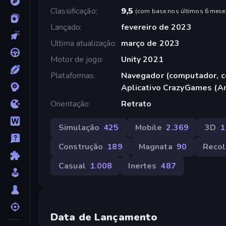
Classificação
9,5
(
com base nos últimos 6 mese
Lançado
fevereiro de 2023
Ultima atualização
março de 2023
Motor de jogo
Unity 2021
Plataformas
Navegador (computador, ce
Aplicativo CrazyGames (A
Orientação
Retrato
Simulação
425
Mobile
2.369
3D
1
Construção
189
Magnata
90
Recol
Casual
1.008
Inertes
487
Data de Lançamento