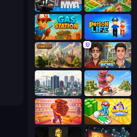
MMA Manager 2
Empire City
Gas Station
Prison Life
Steam City
Life Simulator: Road to Riches
SuperCity 3D
Donut Place
Candy Packing Store
Doctor Hero