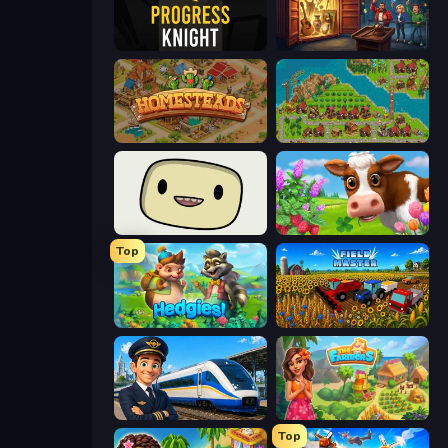
Progress Knight
Container Auction
Homesteads: Dream Farm
City Idle
SuperWEIRD
Country Life Meadows
Top
Hedgies
Field Master
Idle Train Empire Tycoon
The Farmers
Top