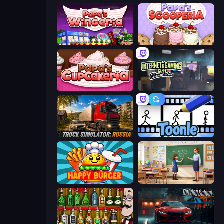
Papa's Wingeria
Papa's Scooperia
Papas Cupcakeria
Internet and Gaming Cafe Simulator
Truck Simulator: Russia
Toonle
Happy Burger
High School Teacher Simulator