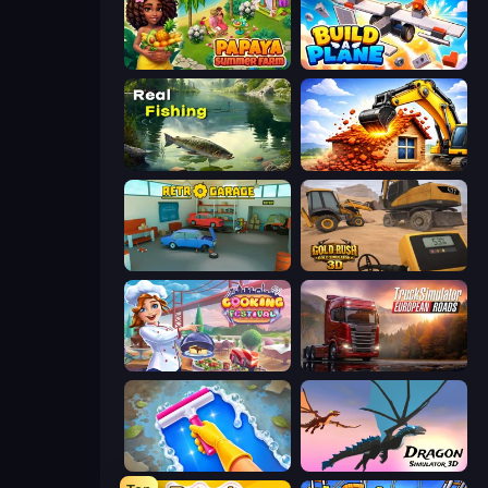
Papaya Summer Farm
Build A Plane
Real Fishing Simulator
City Constructor
Retro Garage
Gold Rush: Gold Simulator 3D
Cooking Festival
Truck Simulator: European Roads
Hotel Rush: Merge Story
Dragon Simulator 3D