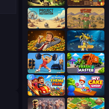
Ant Colony: New War
Gold Digger FRVR
Project Restoration
Army Base Of America
Idle Billionaire Tycoon
Global City
Gym Boss
Trash Master
My Perfect Theme Park
My Cake Shop