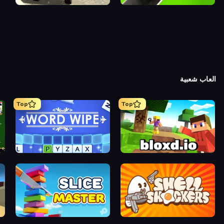
Free Rally
Seat Sorting Puzzle
العاب شعبية
Top
Top
re
Word Wipe
Bloxd.io
ck
Slice Master
Shell Shockers