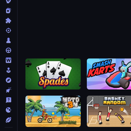
Spades
Smas
Moto X3M
Basket 