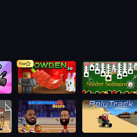
Top
h Karts
Grow A Garden | Growden.io
Spider Solitai
Random
Basketball Stars
PolyTra