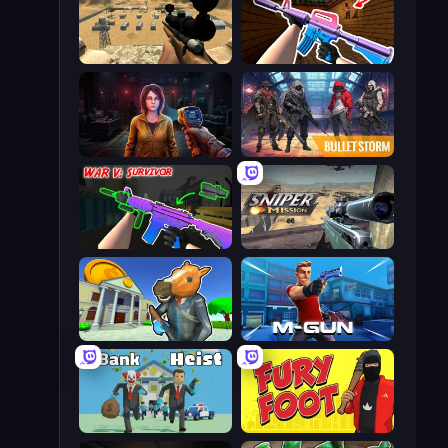
Ghost Sniper
KS Z
Survival Zone Zombie Outbreak
Bulletstorm
War V: Survivor
Sniper Mission
Bank Robbery 3
Muscle Gun.IO
Bank Heist
Fury Foot