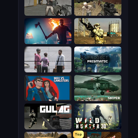
Warfare Area
Infection Z
You Are Being Watched
Mountain Operation
Sniper Assassin - Government Agent
Project Prismatic
Max vs Gangsters
SNIPER
Gulag
Wild Hunter 3D
Top