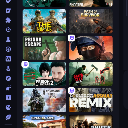
Take Actions
BodyCamera Shooter
The Battleground
Path of Survivor
Prison Escape
Bullet Force
Prison Escape 2
Death City Zombie Invasion
Command Strike FPS
Forward Assault Remix