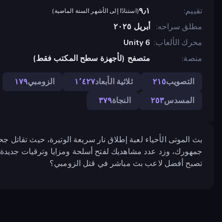
تقييم
٩٫١
(
استنادًا إلى الأشهر الستة الماضية
)
مطلق سراحه
أبريل ٢٠٢٥
محرك الألعاب
Unity 6
منصة
متصفح (لأجهزة سطح المكتب فقط)
التصويب
٢١٥
ثلاثية الأبعاد
١٬٤٢٧
الزومبي
١٧٩
المسدس
٢٥٣
النجاة
٣٧٩
بث الموتى الأحياء لعبة إطلاق نار سريعة الوتيرة، حيث تقاتل جح
جمهورك، وزد عدد مشاهديك لفتح أسلحة ومزايا وترقيات جديدة. ك
تصبح أفضل لاعب بث مباشر في قتل الزومبي؟