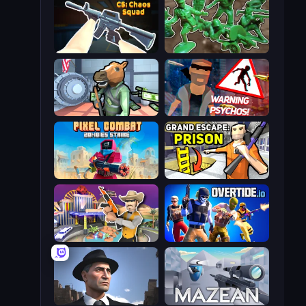
CS: Chaos Squad
Soldiers - Capture and Control!
Bank Robbery
City of Psychos
Pixel Combat: Zombies Strike
Grand Escape: Prison
Casino Robbery
Overtide.io
Downtown 1930s Mafia
Mazean