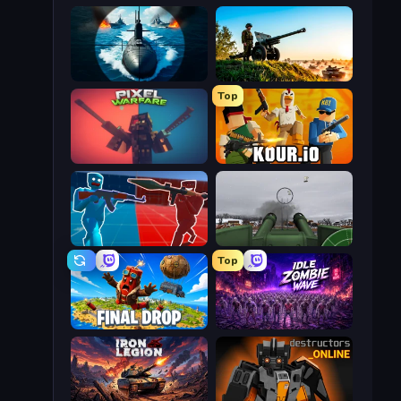
Ships Battlefield 3D
Artillery Vs Tanks
Top
Pixel Warfare
Kour.io
Battle of the Soldiers: Red vs Blue
Flakmeister
Top
Final Drop
Idle Zombie Wave: Survivors