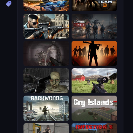
Special Ops: GO
Sniper Team 3
Sure Shot
Zombie Hunter
Portal Of Doom: Undead Rising
Deads on the Road
C-Virus Game: Outbreak
Dead Zed
Backwoods
Cry Islands