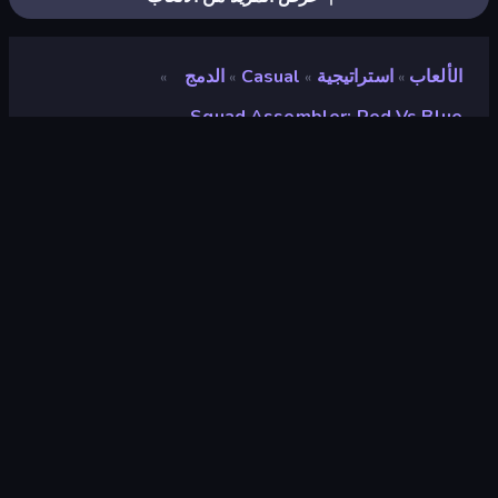
الألعاب
استراتيجية
Casual
الدمج
»
»
»
»
Squad Assembler: Red Vs Blue
Squad Assembler: Red vs
Blue
مطور
Square Dino
تقييم
٩٫٠
(
استنادًا إلى الأشهر الستة الماضية
)
مطلق سراحه
نوفمبر ٢٠٢٤
آخر تحديث
أغسطس ٢٠٢٥
محرك الألعاب
Unity 2022
المنصات
متصفح (سطح المكتب، الهاتف المحمول،
الجهاز اللوحي), تطبيق CrazyGames