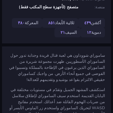
منصة
متصفح (لأجهزة سطح المكتب فقط)
أكشن
٤٣٩
ثلاثية الأبعاد
٨٥١
المعركة
٣٨٠
دموية
١٢
السيف
٢١
ساموراي شووداون هي لعبة قتال فريدة وجذابة تدور حول
الساموراي الأسطوريين. ظهرت مجموعة شريرة من
الساموراي الذين يرغبون في الإطاحة بالمملكة وتسببوا في
الفوضى في جميع أنحاء الأرض. من واجبك كساموراي
حقيقي الالتزام بقواعد بوشيدو وتقديمهم للعدالة!
استكشف المشهد الجميل وتقدّم في مستويات مختلفة في
اليابان القديمة. استخدم سيف الساموراي لإطلاق سلاسل
من ضربات الهجوم القاتلة ضد أعدائك. استخدم مفاتيح
WASD لتحريك الساموراي واستخدم زر الماوس الأيسر أو