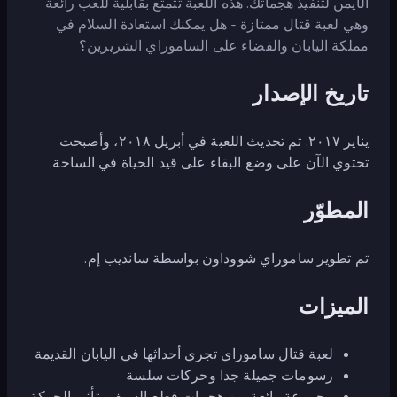
الأيمن لتنفيذ هجماتك. هذه اللعبة تتمتع بقابلية للعب رائعة
وهي لعبة قتال ممتازة - هل يمكنك استعادة السلام في
مملكة اليابان والقضاء على الساموراي الشريرين؟
تاريخ الإصدار
يناير ٢٠١٧. تم تحديث اللعبة في أبريل ٢٠١٨، وأصبحت
تحتوي الآن على وضع البقاء على قيد الحياة في الساحة.
المطوّر
تم تطوير ساموراي شووداون بواسطة سانديب إم.
الميزات
لعبة قتال ساموراي تجري أحداثها في اليابان القديمة
رسومات جميلة جدا وحركات سلسة
مجموعة رائعة من هجمات قطع السيف بتأثير الحركة