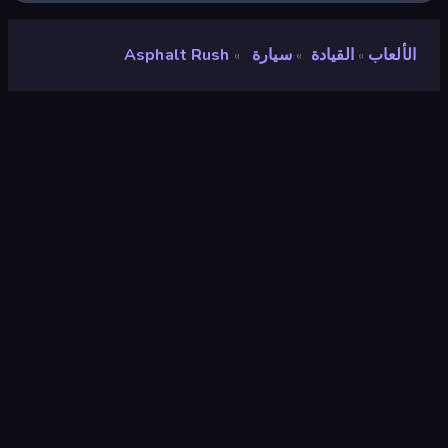
الألعاب
القيادة
سيارة
Asphalt Rush
»
»
»
Asphalt Rush
مطور
FreePDA
تقييم
٨٫٩
(
استنادًا إلى الأشهر الستة الماضية
)
مطلق سراحه
يونيو ٢٠٢٦
آخر تحديث
يونيو ٢٠٢٦
محرك الألعاب
Unity 2022
المنصات
متصفح (سطح المكتب، الهاتف المحمول،
الجهاز اللوحي), تطبيق CrazyGames
(iOS, Android)
توجيه
منظر جمالي