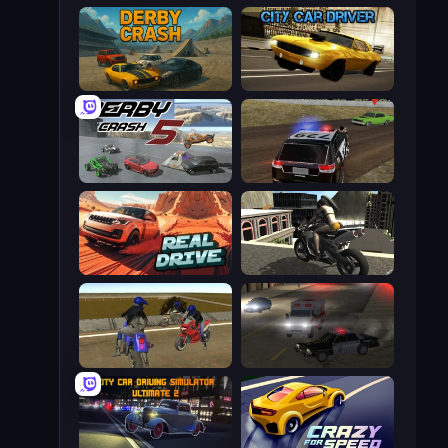
Derby Crash
City Car Driver
Derby Crash 5
POLICE Chase Simulator
Real Drive 3D Parking Games
Stunt Mania 3D
Crazy Moto Stunts
City Car Driving Simulator 2