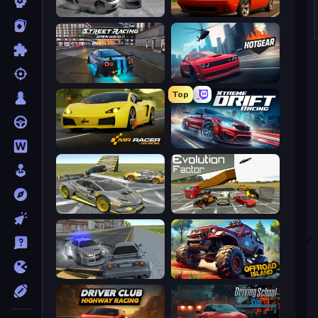
Gearshift One
Drive Quest
Street Racing: Open World
Hotgear
Top
Mr. Racer - Car Racing
Xtreme DRIFT Racing
Wrong Way
Evolution Factor
RCC City Racing
Offroad Island