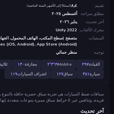
تقييم
٨٫٤
(
استنادًا إلى الأشهر الستة الماضية
)
مطلق سراحه
أغسطس ٢٠٢٥
آخر تحديث
يناير ٢٠٢٦
محرك الألعاب
Unity 2022
المنصات
متصفح (سطح المكتب، الهاتف المحمول، الجهاز
s (iOS, Android), App Store (Android)
توجيه
منظر جمالي
القيادة
٢٩٧
Mobile
٢٬٣٦٩
مجازفة
١٣٠
ثلاثية
سيارة
٣٨١
سباق
١٢٧
انجراف السيارات
١١٩
فريدة، وتنافس عبر 6 خرائط سباق مميزة بتنوعات متعددة. إنها منافسة سريعة للغاية في قلب المدينة النابض بالحياة.
آخر تحديث