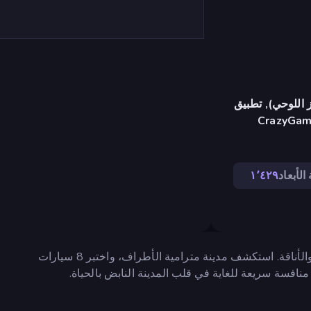
 اللوحي), تطبيق
CrazyGame
 الأبعاد
١٬٤٢٩
سباقات ضبط السيارات هي تجربة سباق حضرية حافلة بالتنوع والأناقة. استكشف مدينة مترامية الأطراف، واختبر 8 سيارات