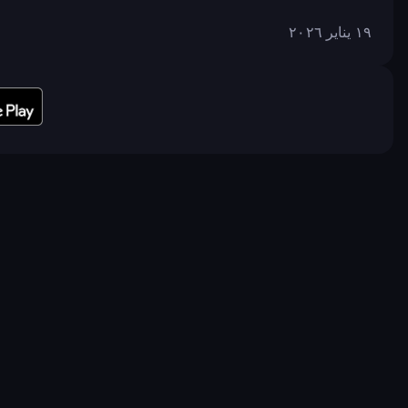
١٩ يناير ٢٠٢٦