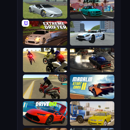
Sports Cars Driver
RealDrive
Extreme Drifter
Crazy Stunt Cars 2
3D Moto Simulator 2
City Classic Car Driving: 131
Moto Rider 3D
Madalin Stunt Cars 2
DriveOff
Crazy Car Stunts