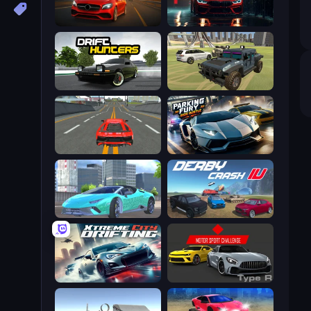
Driver Club: Highway Racing
Driving School Simulator
Drift Hunters
4x4 Offroader
Modern Car Racing 2
Parking Fury 3D: Side Hustle
Real City Driver
Derby Crash 4
Xtreme City Drifting
Motor Sport Challenge Type R