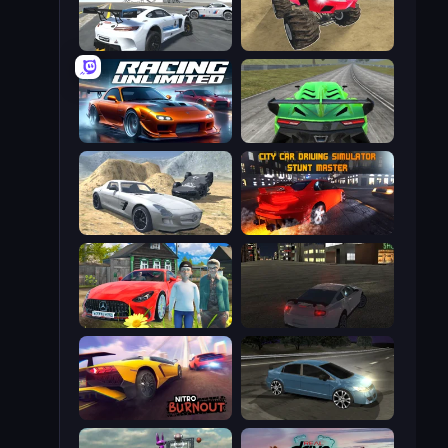
Crazy Stunt Cars Multiplayer
Monster Cars: Ultimate Simulator
Racing Unlimited
Speed Racing Pro 2
Derby Crash 2
City Car Driving Simulator: Stunt
Speedboy: History with Grandfather
City Car Driving Simulator
Nitro Burnout
Drift Club