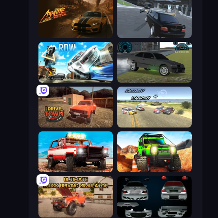
Ashline Racing: Born To Burn
Transporter Hot Pursuit
Real Drift World
Drift Runner 3D
DriveTown
Derby Crash 3
Offroad Masters Challenge
Offroad Life 3D
Ultimate Truck Driving Simulator 2020
Decorate My BMW M5