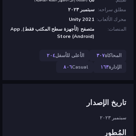
مطلق سراحه
سبتمبر ٢٠٢٣
محرك الألعاب
Unity 2021
المنصات
متصفح (لأجهزة سطح المكتب فقط), App
Store (Android)
المحاكاة
٣٠٧
الأعلى للأسفل
٢٠٤
الإدارة
١٦٣
Casual
٨٠٦
تاريخ الإصدار
سبتمبر ٢٠٢٣
المُطور